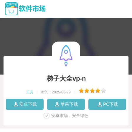
梯子大全vp-n
工具
|
时间：2025-08-29
|
安卓下载
苹果下载
PC下载
安卓市场，安全绿色