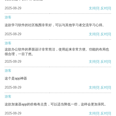
2025-08-29
支持
[0]
反对
[0]
游客
这款学习软件的社区氛围非常好，可以与其他学习者交流学习心得。
2025-08-29
支持
[0]
反对
[0]
游客
这款办公软件的界面设计非常简洁，使用起来非常方便。功能的布局也
很合理，一目了然。
2025-08-29
支持
[0]
反对
[0]
游客
这个是app神器
2025-08-29
支持
[0]
反对
[0]
游客
这款加速器app的价格有点贵，可以适当降低一些，这样会更加亲民。
2025-08-29
支持
[0]
反对
[0]