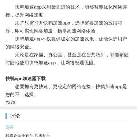
快鸭加速app采用最先进的技术，能够智能优化网络连
接，提升网络速度。
用户只需打开快鸭加速app，选择需要加速的应用程
序，即可实现网络加速，畅享高速网络体验。
快鸭加速app不仅提供稳定的加速效果，还能保护用户
的网络安全。
无论是在家里、办公室，甚至是在公共场所，都能够随
时随地使用快鸭加速app，让网络畅通无阻。
快鸭vpn加速器下载
想要拥有更快速、更稳定的网络连接，快鸭加速app是
您的不二选择。
#37#
评论
游客
我喜欢这个软件 作者加油