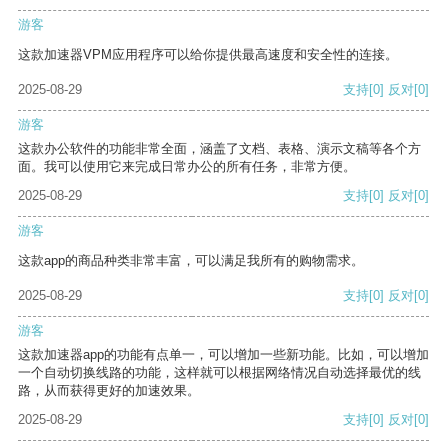
游客
这款加速器VPM应用程序可以给你提供最高速度和安全性的连接。
2025-08-29
支持
[0]
反对
[0]
游客
这款办公软件的功能非常全面，涵盖了文档、表格、演示文稿等各个方
面。我可以使用它来完成日常办公的所有任务，非常方便。
2025-08-29
支持
[0]
反对
[0]
游客
这款app的商品种类非常丰富，可以满足我所有的购物需求。
2025-08-29
支持
[0]
反对
[0]
游客
这款加速器app的功能有点单一，可以增加一些新功能。比如，可以增加
一个自动切换线路的功能，这样就可以根据网络情况自动选择最优的线
路，从而获得更好的加速效果。
2025-08-29
支持
[0]
反对
[0]