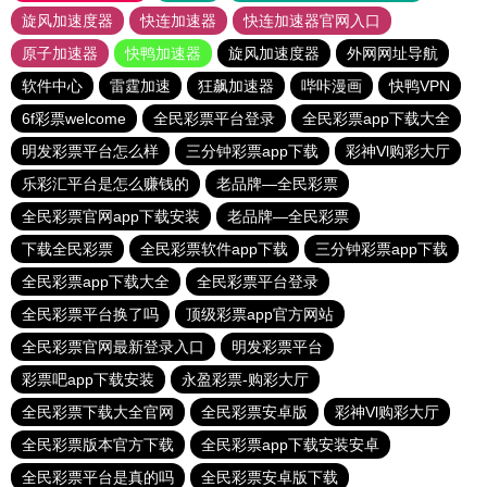
旋风加速度器
快连加速器
快连加速器官网入口
原子加速器
快鸭加速器
旋风加速度器
外网网址导航
软件中心
雷霆加速
狂飙加速器
哔咔漫画
快鸭VPN
6f彩票welcome
全民彩票平台登录
全民彩票app下载大全
明发彩票平台怎么样
三分钟彩票app下载
彩神Vl购彩大厅
乐彩汇平台是怎么赚钱的
老品牌—全民彩票
全民彩票官网app下载安装
老品牌—全民彩票
下载全民彩票
全民彩票软件app下载
三分钟彩票app下载
全民彩票app下载大全
全民彩票平台登录
全民彩票平台换了吗
顶级彩票app官方网站
全民彩票官网最新登录入口
明发彩票平台
彩票吧app下载安装
永盈彩票-购彩大厅
全民彩票下载大全官网
全民彩票安卓版
彩神Vl购彩大厅
全民彩票版本官方下载
全民彩票app下载安装安卓
全民彩票平台是真的吗
全民彩票安卓版下载