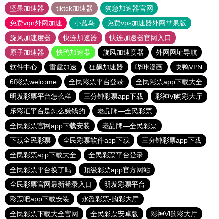
坚果加速器
tiktok加速器
狗急加速器官网
免费vqn外网加速
小蓝鸟
免费vps加速器外网苹果版
旋风加速度器
快连加速器
快连加速器官网入口
原子加速器
快鸭加速器
旋风加速度器
外网网址导航
软件中心
雷霆加速
狂飙加速器
哔咔漫画
快鸭VPN
6f彩票welcome
全民彩票平台登录
全民彩票app下载大全
明发彩票平台怎么样
三分钟彩票app下载
彩神Vl购彩大厅
乐彩汇平台是怎么赚钱的
老品牌—全民彩票
全民彩票官网app下载安装
老品牌—全民彩票
下载全民彩票
全民彩票软件app下载
三分钟彩票app下载
全民彩票app下载大全
全民彩票平台登录
全民彩票平台换了吗
顶级彩票app官方网站
全民彩票官网最新登录入口
明发彩票平台
彩票吧app下载安装
永盈彩票-购彩大厅
全民彩票下载大全官网
全民彩票安卓版
彩神Vl购彩大厅