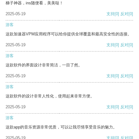
梯子神器，ins随便看，美美哒！
2025-05-19
支持
[0]
反对
[0]
游客
这款加速器VPM应用程序可以给你提供全球覆盖和最高安全性的连接。
2025-05-19
支持
[0]
反对
[0]
游客
这款软件的界面设计非常简洁，一目了然。
2025-05-19
支持
[0]
反对
[0]
游客
这款软件的设计非常人性化，使用起来非常方便。
2025-05-19
支持
[0]
反对
[0]
游客
这款app的音乐资源非常优质，可以让我尽情享受音乐的魅力。
2025-05-19
支持
[0]
反对
[0]