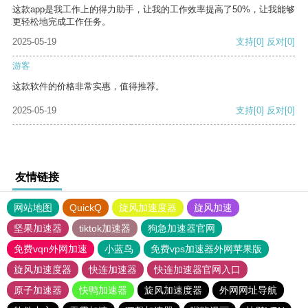
这款app是我工作上的得力助手，让我的工作效率提高了50%，让我能够
更轻松地完成工作任务。
2025-05-19
支持
[0]
反对
[0]
游客
这款软件的价格非常实惠，值得推荐。
2025-05-19
支持
[0]
反对
[0]
友情链接
网站地图
QuickQ
旋风加速度器
旋风加速
坚果加速器
tiktok加速器
狗急加速器官网
免费vqn外网加速
小蓝鸟
免费vps加速器外网苹果版
旋风加速度器
快连加速器
快连加速器官网入口
原子加速器
快鸭加速器
旋风加速度器
外网网址导航