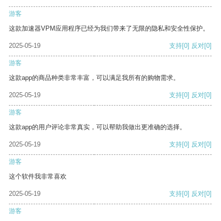
游客
这款加速器VPM应用程序已经为我们带来了无限的隐私和安全性保护。
2025-05-19
支持
[0]
反对
[0]
游客
这款app的商品种类非常丰富，可以满足我所有的购物需求。
2025-05-19
支持
[0]
反对
[0]
游客
这款app的用户评论非常真实，可以帮助我做出更准确的选择。
2025-05-19
支持
[0]
反对
[0]
游客
这个软件我非常喜欢
2025-05-19
支持
[0]
反对
[0]
游客