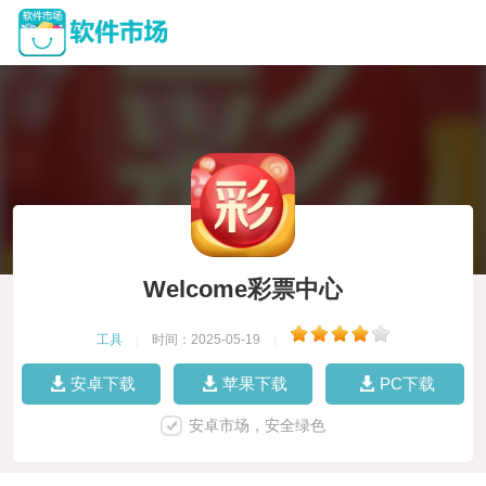
Welcome彩票中心
工具
|
时间：2025-05-19
|
安卓下载
苹果下载
PC下载
安卓市场，安全绿色