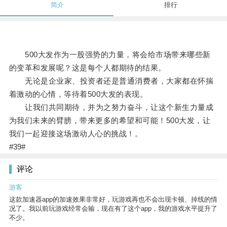
简介
排行
500大发作为一股强势的力量，将会给市场带来哪些新
的变革和发展呢？这是每个人都期待的结果。
无论是企业家、投资者还是普通消费者，大家都在怀揣
着激动的心情，等待着500大发的表现。
让我们共同期待，并为之努力奋斗，让这个新生力量成
为我们未来的臂膀，带来更多的希望和可能！500大发，让
我们一起迎接这场激动人心的挑战！。
#39#
评论
游客
这款加速器app的加速效果非常好，玩游戏再也不会出现卡顿、掉线的情
况了。我以前玩游戏经常会输，现在有了这个app，我的游戏水平提升了
不少。