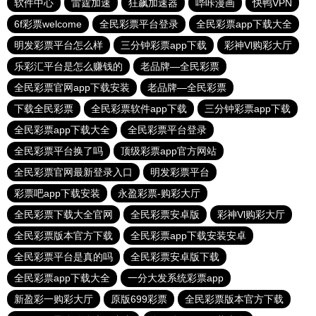
软件中心
雷霆加速
狂飙加速器
哔咔漫画
快鸭VPN
6f彩票welcome
全民彩票平台登录
全民彩票app下载大全
明发彩票平台怎么样
三分钟彩票app下载
彩神Vl购彩大厅
乐彩汇平台是怎么赚钱的
老品牌—全民彩票
全民彩票官网app下载安装
老品牌—全民彩票
下载全民彩票
全民彩票软件app下载
三分钟彩票app下载
全民彩票app下载大全
全民彩票平台登录
全民彩票平台换了吗
顶级彩票app官方网站
全民彩票官网最新登录入口
明发彩票平台
彩票吧app下载安装
永盈彩票-购彩大厅
全民彩票下载大全官网
全民彩票安卓版
彩神Vl购彩大厅
全民彩票版本官方下载
全民彩票app下载安装安卓
全民彩票平台是真的吗
全民彩票安卓版下载
全民彩票app下载大全
一分大发系统彩票app
新盈彩一购彩大厅
原版699彩票
全民彩票版本官方下载