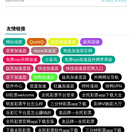
2025-05-14
支持
[0]
反对
[0]
友情链接
网站地图
QuickQ
旋风加速度器
旋风加速
坚果加速器
tiktok加速器
狗急加速器官网
免费vqn外网加速
小蓝鸟
免费vps加速器外网苹果版
旋风加速度器
快连加速器
快连加速器官网入口
原子加速器
快鸭加速器
旋风加速度器
外网网址导航
软件中心
雷霆加速
狂飙加速器
哔咔漫画
快鸭VPN
6f彩票welcome
全民彩票平台登录
全民彩票app下载大全
明发彩票平台怎么样
三分钟彩票app下载
彩神Vl购彩大厅
乐彩汇平台是怎么赚钱的
老品牌—全民彩票
全民彩票官网app下载安装
老品牌—全民彩票
下载全民彩票
全民彩票软件app下载
三分钟彩票app下载