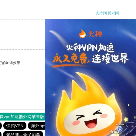
支持
[0]
反对
[0]
支持
[0]
反对
[0]
好的加速效果。
支持
[0]
反对
[0]
费vps加速器外网苹果版
旋风加速度器
快连加速器
快鸭VPN
海外npv加速器官网
6f彩票welcome
老品牌—全民彩票
全民彩票官网app下载安装