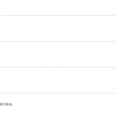
。
中游刃有余。