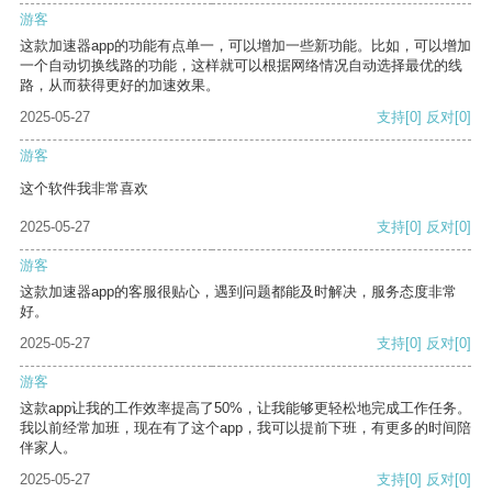
游客
这款加速器app的功能有点单一，可以增加一些新功能。比如，可以增加
一个自动切换线路的功能，这样就可以根据网络情况自动选择最优的线
路，从而获得更好的加速效果。
2025-05-27
支持
[0]
反对
[0]
游客
这个软件我非常喜欢
2025-05-27
支持
[0]
反对
[0]
游客
这款加速器app的客服很贴心，遇到问题都能及时解决，服务态度非常
好。
2025-05-27
支持
[0]
反对
[0]
游客
这款app让我的工作效率提高了50%，让我能够更轻松地完成工作任务。
我以前经常加班，现在有了这个app，我可以提前下班，有更多的时间陪
伴家人。
2025-05-27
支持
[0]
反对
[0]