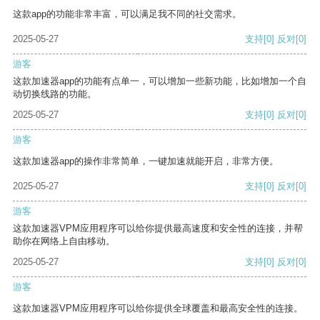
这款app的功能非常丰富，可以满足我不同的社交需求。
2025-05-27
支持
[0]
反对
[0]
游客
这款加速器app的功能有点单一，可以增加一些新功能，比如增加一个自
动切换线路的功能。
2025-05-27
支持
[0]
反对
[0]
游客
这款加速器app的操作非常简单，一键加速就能开启，非常方便。
2025-05-27
支持
[0]
反对
[0]
游客
这款加速器VPM应用程序可以给你提供最高速度和安全性的连接，并帮
助你在网络上自由移动。
2025-05-27
支持
[0]
反对
[0]
游客
这款加速器VPM应用程序可以给你提供全球覆盖和最高安全性的连接。