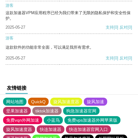
游客
这款加速器VPM应用程序已经为我们带来了无限的隐私保护和安全性保
护。
2025-05-27
支持
[0]
反对
[0]
游客
这款软件的功能非常全面，可以满足我所有需求。
2025-05-27
支持
[0]
反对
[0]
友情链接
网站地图
QuickQ
旋风加速度器
旋风加速
坚果加速器
tiktok加速器
狗急加速器官网
免费vqn外网加速
小蓝鸟
免费vps加速器外网苹果版
旋风加速度器
快连加速器
快连加速器官网入口