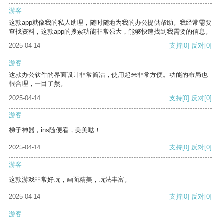
游客
这款app就像我的私人助理，随时随地为我的办公提供帮助。我经常需要
查找资料，这款app的搜索功能非常强大，能够快速找到我需要的信息。
2025-04-14
支持
[0]
反对
[0]
游客
这款办公软件的界面设计非常简洁，使用起来非常方便。功能的布局也
很合理，一目了然。
2025-04-14
支持
[0]
反对
[0]
游客
梯子神器，ins随便看，美美哒！
2025-04-14
支持
[0]
反对
[0]
游客
这款游戏非常好玩，画面精美，玩法丰富。
2025-04-14
支持
[0]
反对
[0]
游客