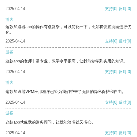
2025-04-14
支持
[0]
反对
[0]
游客
这款加速器app的操作有点复杂，可以简化一下，比如将设置页面进行优
化。
2025-04-14
支持
[0]
反对
[0]
游客
这款app的老师非常专业，教学水平很高，让我能够学到实用的知识。
2025-04-14
支持
[0]
反对
[0]
游客
这款加速器VPM应用程序已经为我们带来了无限的隐私保护和自由。
2025-04-14
支持
[0]
反对
[0]
游客
这款app就像我的财务顾问，让我能够省钱又省心。
2025-04-14
支持
[0]
反对
[0]