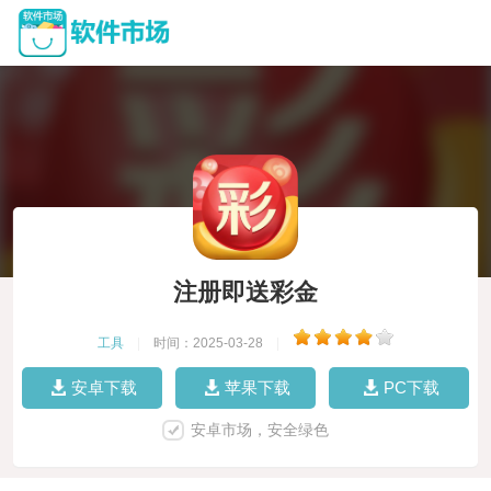
注册即送彩金
工具
|
时间：2025-03-28
|
安卓下载
苹果下载
PC下载
安卓市场，安全绿色