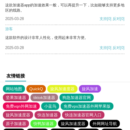
这款加速器app的加速效果一般，可以再提升一下，比如能够支持更多地
区的线路。
2025-03-28
支持
[0]
反对
[0]
游客
这款软件的设计非常人性化，使用起来非常方便。
2025-03-28
支持
[0]
反对
[0]
友情链接
网站地图
QuickQ
旋风加速度器
旋风加速
坚果加速器
tiktok加速器
狗急加速器官网
免费vqn外网加速
小蓝鸟
免费vps加速器外网苹果版
旋风加速度器
快连加速器
快连加速器官网入口
原子加速器
快鸭加速器
旋风加速度器
外网网址导航