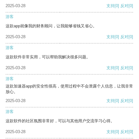
2025-03-28
支持
[0]
反对
[0]
游客
这款app就像我的财务顾问，让我能够省钱又省心。
2025-03-28
支持
[0]
反对
[0]
游客
这款软件非常实用，可以帮助我解决很多问题。
2025-03-28
支持
[0]
反对
[0]
游客
这款加速器app的安全性很高，使用过程中不会泄露个人信息，让我非常
放心。
2025-03-28
支持
[0]
反对
[0]
游客
这款软件的社区氛围非常好，可以与其他用户交流学习心得。
2025-03-28
支持
[0]
反对
[0]