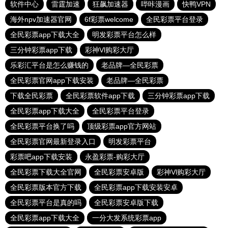
软件中心
雷霆加速
狂飙加速器
哔咔漫画
快鸭VPN
海外npv加速器官网
6f彩票welcome
全民彩票平台登录
全民彩票app下载大全
明发彩票平台怎么样
三分钟彩票app下载
彩神Vl购彩大厅
乐彩汇平台是怎么赚钱的
老品牌—全民彩票
全民彩票官网app下载安装
老品牌—全民彩票
下载全民彩票
全民彩票软件app下载
三分钟彩票app下载
全民彩票app下载大全
全民彩票平台登录
全民彩票平台换了吗
顶级彩票app官方网站
全民彩票官网最新登录入口
明发彩票平台
彩票吧app下载安装
永盈彩票-购彩大厅
全民彩票下载大全官网
全民彩票安卓版
彩神Vl购彩大厅
全民彩票版本官方下载
全民彩票app下载安装安卓
全民彩票平台是真的吗
全民彩票安卓版下载
全民彩票app下载大全
一分大发系统彩票app