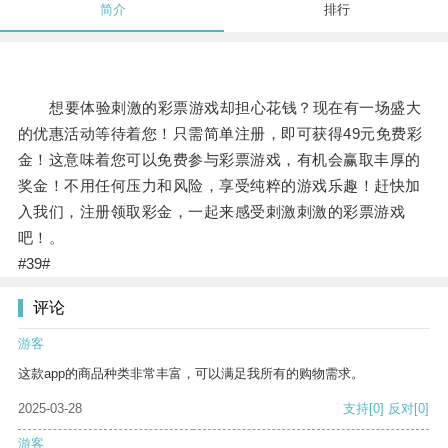
简介
排行
想要体验刺激的彩票游戏却担心花钱？现在有一场盛大
的优惠活动等待着您！只需简单注册，即可获得49元免费彩
金！这意味着您可以免费参与彩票游戏，有机会赢取丰厚的
奖金！不用任何压力和风险，享受纯粹的游戏乐趣！赶快加
入我们，注册领取彩金，一起来感受刺激刺激的彩票游戏
吧！。
#39#
评论
游客
这款app的商品种类非常丰富，可以满足我所有的购物需求。
2025-03-28
支持
[0]
反对
[0]
游客