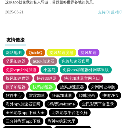
这款app就像我的私人导游，带我领略世界各地的美景。
2025-03-21
支持
[0]
反对
[0]
友情链接
网站地图
QuickQ
旋风加速度器
旋风加速
坚果加速器
tiktok加速器
狗急加速器官网
免费vqn外网加速
小蓝鸟
免费vps加速器外网苹果版
旋风加速度器
快连加速器
快连加速器官网入口
原子加速器
快鸭加速器
旋风加速度器
外网网址导航
软件中心
雷霆加速
狂飙加速器
哔咔漫画
快鸭VPN
海外npv加速器官网
6f彩票welcome
全民彩票平台登录
全民彩票app下载大全
明发彩票平台怎么样
三分钟彩票app下载
彩神Vl购彩大厅