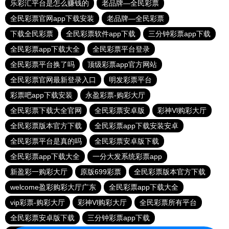
乐彩汇平台是怎么赚钱的
老品牌—全民彩票
全民彩票官网app下载安装
老品牌—全民彩票
下载全民彩票
全民彩票软件app下载
三分钟彩票app下载
全民彩票app下载大全
全民彩票平台登录
全民彩票平台换了吗
顶级彩票app官方网站
全民彩票官网最新登录入口
明发彩票平台
彩票吧app下载安装
永盈彩票-购彩大厅
全民彩票下载大全官网
全民彩票安卓版
彩神Vl购彩大厅
全民彩票版本官方下载
全民彩票app下载安装安卓
全民彩票平台是真的吗
全民彩票安卓版下载
全民彩票app下载大全
一分大发系统彩票app
新盈彩一购彩大厅
原版699彩票
全民彩票版本官方下载
welcome盈彩购彩大厅广东
全民彩票app下载大全
vip彩票-购彩大厅
彩神Vl购彩大厅
全民彩票所有平台
全民彩票安卓版下载
三分钟彩票app下载