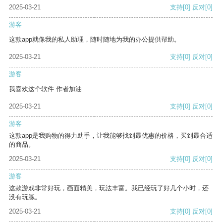
2025-03-21
支持
[0]
反对
[0]
游客
这款app就像我的私人助理，随时随地为我的办公提供帮助。
2025-03-21
支持
[0]
反对
[0]
游客
我喜欢这个软件 作者加油
2025-03-21
支持
[0]
反对
[0]
游客
这款app是我购物的得力助手，让我能够找到最优惠的价格，买到最合适
的商品。
2025-03-21
支持
[0]
反对
[0]
游客
这款游戏非常好玩，画面精美，玩法丰富。我已经玩了好几个小时，还
没有玩腻。
2025-03-21
支持
[0]
反对
[0]