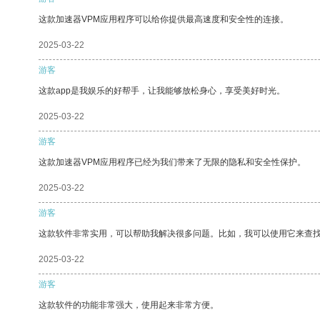
这款加速器VPM应用程序可以给你提供最高速度和安全性的连接。
2025-03-22
游客
这款app是我娱乐的好帮手，让我能够放松身心，享受美好时光。
2025-03-22
游客
这款加速器VPM应用程序已经为我们带来了无限的隐私和安全性保护。
2025-03-22
游客
这款软件非常实用，可以帮助我解决很多问题。比如，我可以使用它来查
2025-03-22
游客
这款软件的功能非常强大，使用起来非常方便。