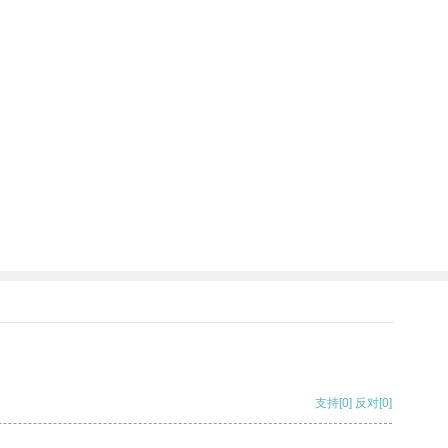
支持
[0]
反对
[0]