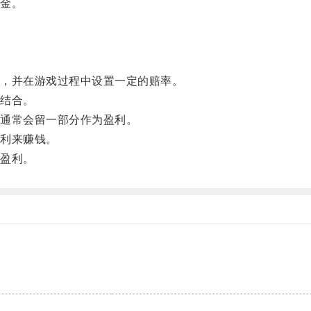
金。
，并在游戏过程中设置一定的赔率。
结合。
通常会留一部分作为盈利。
利来赚钱。
盈利。