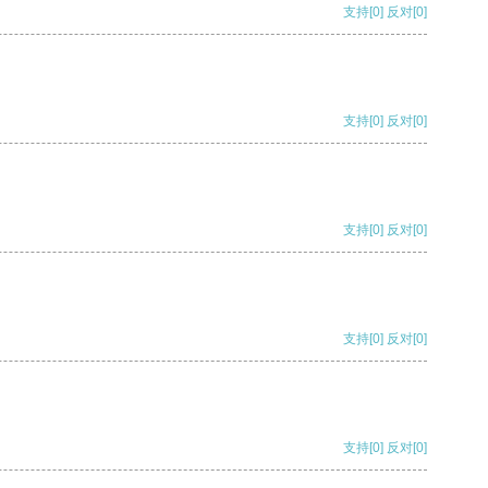
支持
[0]
反对
[0]
支持
[0]
反对
[0]
支持
[0]
反对
[0]
支持
[0]
反对
[0]
支持
[0]
反对
[0]