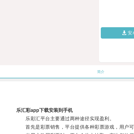
安
简介
乐汇彩app下载安装到手机
乐彩汇平台主要通过两种途径实现盈利。
首先是彩票销售，平台提供各种彩票游戏，用户可