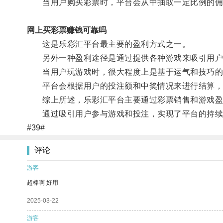
当用户购买彩票时，平台会从中抽取一定比例的佣
网上买彩票赚钱可靠吗
这是乐彩汇平台最主要的盈利方式之一。
另外一种盈利途径是通过提供各种游戏来吸引用户
当用户玩游戏时，很大程度上是基于运气和技巧的
平台会根据用户的投注额和中奖情况来进行结算，
综上所述，乐彩汇平台主要通过彩票销售和游戏盈
通过吸引用户参与游戏和投注，实现了平台的持续
#39#
评论
游客
超棒啊 好用
2025-03-22
游客