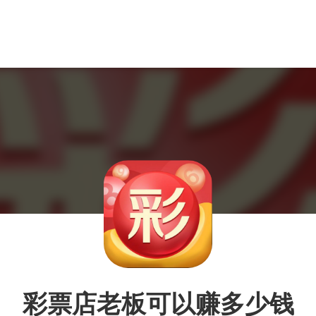
彩票店老板可以赚多少钱