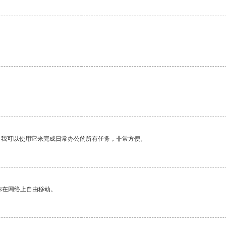
。我可以使用它来完成日常办公的所有任务，非常方便。
你在网络上自由移动。