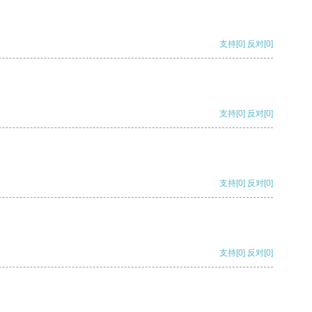
支持
[0]
反对
[0]
支持
[0]
反对
[0]
支持
[0]
反对
[0]
支持
[0]
反对
[0]