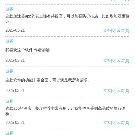
游客
这款加速器app的安全性有待提高，可以加强防护措施，比如增加双重验
证。
2025-03-21
支持
[0]
反对
[0]
游客
我喜欢这个软件 作者加油
2025-03-21
支持
[0]
反对
[0]
游客
这款软件的功能非常全面，可以满足我所有需求。
2025-03-21
支持
[0]
反对
[0]
游客
这款app的酒店、餐厅推荐非常有用，让我能够享受到高品质的旅行体
验。
2025-03-21
支持
[0]
反对
[0]
游客