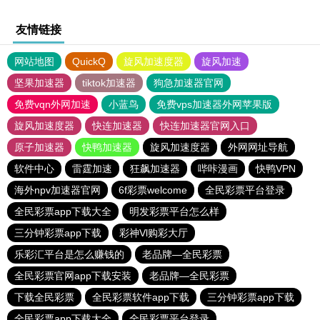
友情链接
网站地图
QuickQ
旋风加速度器
旋风加速
坚果加速器
tiktok加速器
狗急加速器官网
免费vqn外网加速
小蓝鸟
免费vps加速器外网苹果版
旋风加速度器
快连加速器
快连加速器官网入口
原子加速器
快鸭加速器
旋风加速度器
外网网址导航
软件中心
雷霆加速
狂飙加速器
哔咔漫画
快鸭VPN
海外npv加速器官网
6f彩票welcome
全民彩票平台登录
全民彩票app下载大全
明发彩票平台怎么样
三分钟彩票app下载
彩神Vl购彩大厅
乐彩汇平台是怎么赚钱的
老品牌—全民彩票
全民彩票官网app下载安装
老品牌—全民彩票
下载全民彩票
全民彩票软件app下载
三分钟彩票app下载
全民彩票app下载大全
全民彩票平台登录