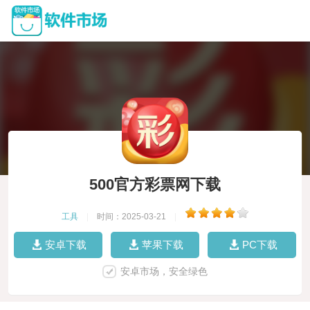
500官方彩票网下载
工具
|
时间：2025-03-21
|
安卓下载
苹果下载
PC下载
安卓市场，安全绿色