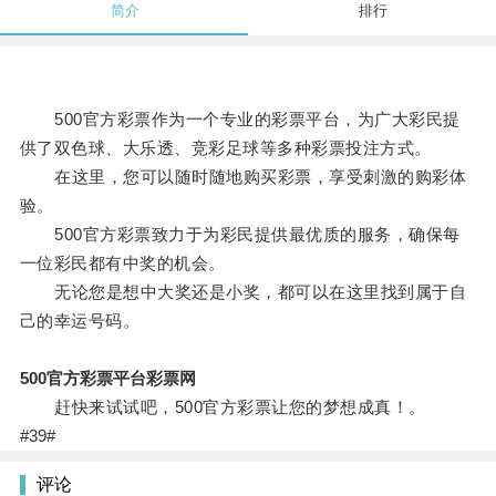
简介
排行
500官方彩票作为一个专业的彩票平台，为广大彩民提
供了双色球、大乐透、竞彩足球等多种彩票投注方式。
在这里，您可以随时随地购买彩票，享受刺激的购彩体
验。
500官方彩票致力于为彩民提供最优质的服务，确保每
一位彩民都有中奖的机会。
无论您是想中大奖还是小奖，都可以在这里找到属于自
己的幸运号码。
500官方彩票平台彩票网
赶快来试试吧，500官方彩票让您的梦想成真！。
#39#
评论