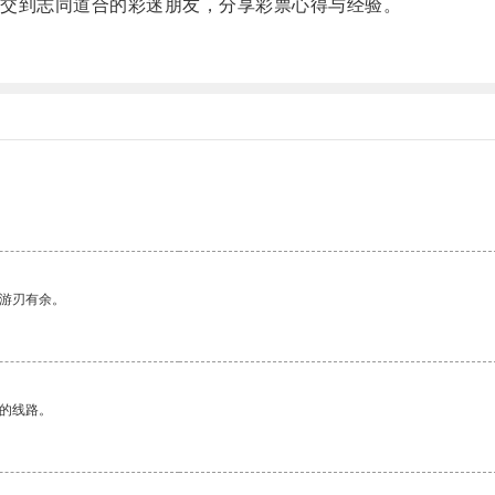
交到志同道合的彩迷朋友，分享彩票心得与经验。
。
中游刃有余。
区的线路。