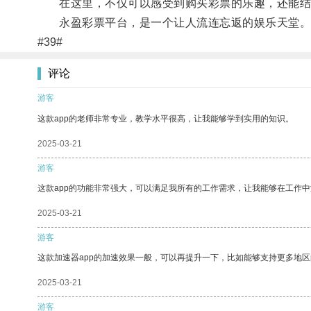
在这里，不仅可以感受到购买彩票的乐趣，还能结
永盈彩票平台，是一个让人流连忘返的娱乐天堂
#39#
评论
游客
这款app的老师非常专业，教学水平很高，让我能够学到实用的知识。
2025-03-21
游客
这款app的功能非常强大，可以满足我所有的工作需求，让我能够在工作
2025-03-21
游客
这款加速器app的加速效果一般，可以再提升一下，比如能够支持更多地
2025-03-21
游客