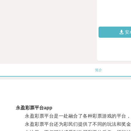
安
简介
永盈彩票平台app
永盈彩票平台是一处融合了各种彩票游戏的平台，彩
永盈彩票平台还为彩民们提供了不同的玩法和奖金