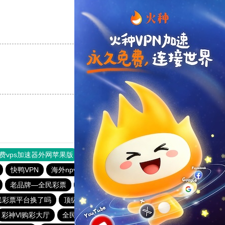
支持
[0]
反对
[0]
支持
[0]
反对
[0]
费vps加速器外网苹果版
旋风加速度器
快连加速器
快鸭VPN
海外npv加速器官网
6f彩票welcome
老品牌—全民彩票
全民彩票官网app下载安装
民彩票平台换了吗
顶级彩票app官方网站
彩神Vl购彩大厅
全民彩票版本官方下载