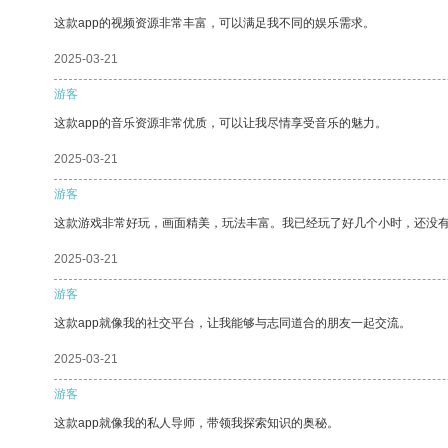
这款app的视频资源非常丰富，可以满足我不同的娱乐需求。
2025-03-21
游客
这款app的音乐资源非常优质，可以让我尽情享受音乐的魅力。
2025-03-21
游客
这款游戏非常好玩，画面精美，玩法丰富。我已经玩了好几个小时，还没
2025-03-21
游客
这款app就像我的社交平台，让我能够与志同道合的朋友一起交流。
2025-03-21
游客
这款app就像我的私人导师，带领我探索知识的奥秘。