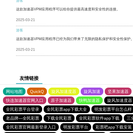
游客
这款加速器VPM应用程序可以给你提供最高速度和安全性的连接。
2025-03-21
游客
这款加速器VPM应用程序已经为我们带来了无限的隐私保护和安全性保护
2025-03-21
友情链接
网站地图
QuickQ
旋风加速度器
旋风加速
坚果加速器
快连加速器官网入口
原子加速器
快鸭加速器
旋风加速度器
全民彩票平台登录
全民彩票app下载大全
明发彩票平台怎么样
老品牌—全民彩票
下载全民彩票
全民彩票软件app下载
三
全民彩票官网最新登录入口
明发彩票平台
彩票吧app下载安装