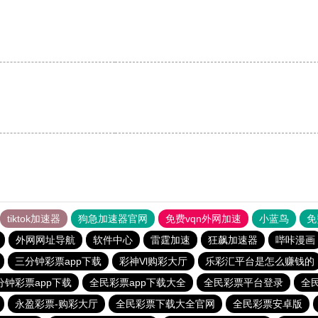
。
tiktok加速器
狗急加速器官网
免费vqn外网加速
小蓝鸟
免
外网网址导航
软件中心
雷霆加速
狂飙加速器
哔咔漫画
三分钟彩票app下载
彩神Vl购彩大厅
乐彩汇平台是怎么赚钱的
分钟彩票app下载
全民彩票app下载大全
全民彩票平台登录
全
永盈彩票-购彩大厅
全民彩票下载大全官网
全民彩票安卓版