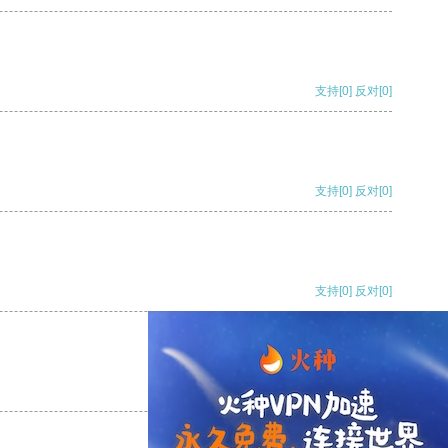
支持
[0]
反对
[0]
支持
[0]
反对
[0]
支持
[0]
反对
[0]
支持
[0]
反对
[0]