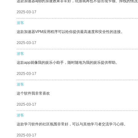
这款加速器app的加速效果非常好，玩游戏再也不会出现卡顿、掉线的情况
2025-03-17
游客
这款加速器VPM应用程序可以给你提供最高速度和安全性的连接。
2025-03-17
游客
这款app就像我的娱乐小助手，随时随地为我的娱乐提供帮助。
2025-03-17
游客
这个软件我非常喜欢
2025-03-17
游客
这款学习软件的社区氛围非常好，可以与其他学习者交流学习心得。
2025-03-17