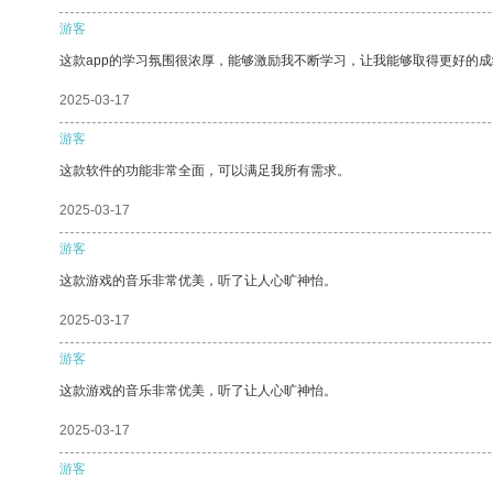
游客
这款app的学习氛围很浓厚，能够激励我不断学习，让我能够取得更好的成
2025-03-17
游客
这款软件的功能非常全面，可以满足我所有需求。
2025-03-17
游客
这款游戏的音乐非常优美，听了让人心旷神怡。
2025-03-17
游客
这款游戏的音乐非常优美，听了让人心旷神怡。
2025-03-17
游客