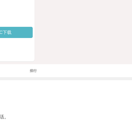
PC下载
排行
活。