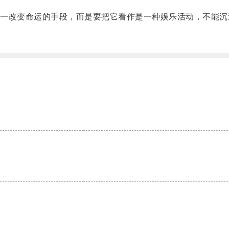
改变命运的手段，而是要把它看作是一种娱乐活动，不能沉
。