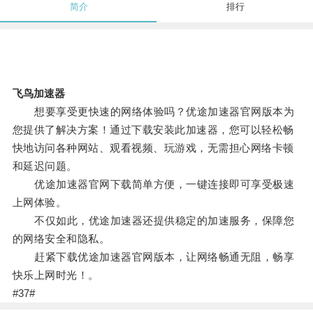
简介
排行
飞鸟加速器
想要享受更快速的网络体验吗？优途加速器官网版本为
您提供了解决方案！通过下载安装此加速器，您可以轻松畅
快地访问各种网站、观看视频、玩游戏，无需担心网络卡顿
和延迟问题。
优途加速器官网下载简单方便，一键连接即可享受极速
上网体验。
不仅如此，优途加速器还提供稳定的加速服务，保障您
的网络安全和隐私。
赶紧下载优途加速器官网版本，让网络畅通无阻，畅享
快乐上网时光！。
#37#