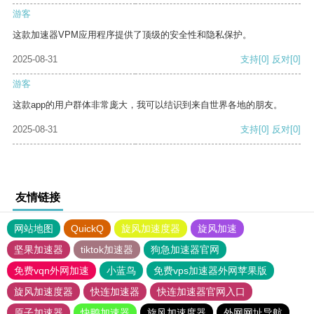
游客
这款加速器VPM应用程序提供了顶级的安全性和隐私保护。
2025-08-31
支持
[0]
反对
[0]
游客
这款app的用户群体非常庞大，我可以结识到来自世界各地的朋友。
2025-08-31
支持
[0]
反对
[0]
友情链接
网站地图
QuickQ
旋风加速度器
旋风加速
坚果加速器
tiktok加速器
狗急加速器官网
免费vqn外网加速
小蓝鸟
免费vps加速器外网苹果版
旋风加速度器
快连加速器
快连加速器官网入口
原子加速器
快鸭加速器
旋风加速度器
外网网址导航