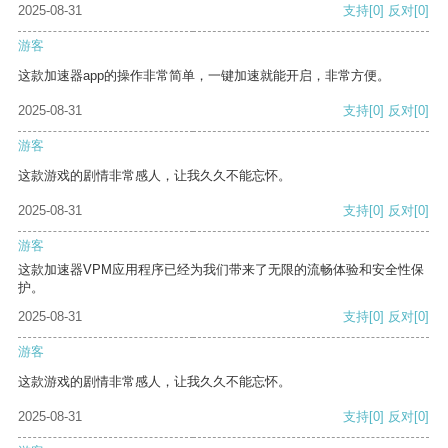
2025-08-31
支持
[0]
反对
[0]
游客
这款加速器app的操作非常简单，一键加速就能开启，非常方便。
2025-08-31
支持
[0]
反对
[0]
游客
这款游戏的剧情非常感人，让我久久不能忘怀。
2025-08-31
支持
[0]
反对
[0]
游客
这款加速器VPM应用程序已经为我们带来了无限的流畅体验和安全性保
护。
2025-08-31
支持
[0]
反对
[0]
游客
这款游戏的剧情非常感人，让我久久不能忘怀。
2025-08-31
支持
[0]
反对
[0]