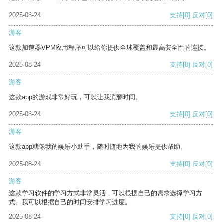
2025-08-24
支持
[0]
反对
[0]
游客
这款加速器VPM应用程序可以给你提供全球覆盖和最高安全性的连接。
2025-08-24
支持
[0]
反对
[0]
游客
这款app的游戏非常好玩，可以让我消磨时间。
2025-08-24
支持
[0]
反对
[0]
游客
这款app就像我的娱乐小助手，随时随地为我的娱乐提供帮助。
2025-08-24
支持
[0]
反对
[0]
游客
这款学习软件的学习方式非常灵活，可以根据自己的需求选择学习方
式。我可以根据自己的时间安排学习进度。
2025-08-24
支持
[0]
反对
[0]