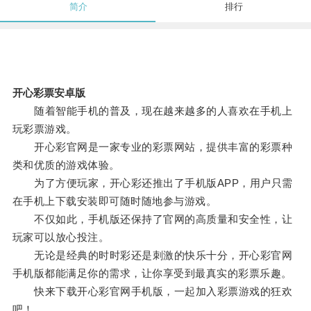
简介
排行
开心彩票安卓版
随着智能手机的普及，现在越来越多的人喜欢在手机上
玩彩票游戏。
开心彩官网是一家专业的彩票网站，提供丰富的彩票种
类和优质的游戏体验。
为了方便玩家，开心彩还推出了手机版APP，用户只需
在手机上下载安装即可随时随地参与游戏。
不仅如此，手机版还保持了官网的高质量和安全性，让
玩家可以放心投注。
无论是经典的时时彩还是刺激的快乐十分，开心彩官网
手机版都能满足你的需求，让你享受到最真实的彩票乐趣。
快来下载开心彩官网手机版，一起加入彩票游戏的狂欢
吧！。