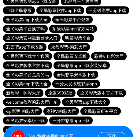
全民彩票官网app下载安装
老品牌—全民彩票
下载全民彩票
全民彩票软件app下载
三分钟彩票app下载
全民彩票app下载大全
全民彩票平台登录
全民彩票平台换了吗
顶级彩票app官方网站
全民彩票官网最新登录入口
明发彩票平台
彩票吧app下载安装
永盈彩票-购彩大厅
全民彩票下载大全官网
全民彩票安卓版
彩神Vl购彩大厅
全民彩票版本官方下载
全民彩票app下载安装安卓
全民彩票平台是真的吗
全民彩票安卓版下载
全民彩票app下载大全
一分大发系统彩票app
新盈彩一购彩大厅
原版699彩票
全民彩票版本官方下载
welcome盈彩购彩大厅广东
全民彩票app下载大全
vip彩票-购彩大厅
彩神Vl购彩大厅
全民彩票所有平台
全民彩票安卓版下载
三分钟彩票app下载
一分大发系统彩票app
全民彩票安卓版
永久免费使用的加速器
下载