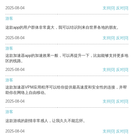
2025-08-04
支持
[0]
反对
[0]
游客
这款app的用户群体非常庞大，我可以结识到来自世界各地的朋友。
2025-08-04
支持
[0]
反对
[0]
游客
这款加速器app的加速效果一般，可以再提升一下，比如能够支持更多地
区的线路。
2025-08-04
支持
[0]
反对
[0]
游客
这款加速器VPM应用程序可以给你提供最高速度和安全性的连接，并帮
助你在网络上自由移动。
2025-08-04
支持
[0]
反对
[0]
游客
这款游戏的剧情非常感人，让我久久不能忘怀。
2025-08-04
支持
[0]
反对
[0]