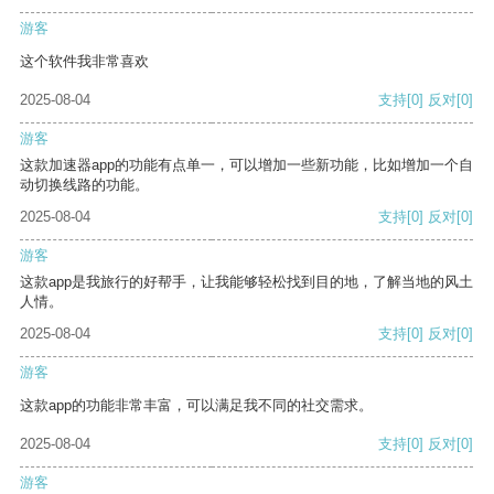
游客
这个软件我非常喜欢
2025-08-04
支持
[0]
反对
[0]
游客
这款加速器app的功能有点单一，可以增加一些新功能，比如增加一个自
动切换线路的功能。
2025-08-04
支持
[0]
反对
[0]
游客
这款app是我旅行的好帮手，让我能够轻松找到目的地，了解当地的风土
人情。
2025-08-04
支持
[0]
反对
[0]
游客
这款app的功能非常丰富，可以满足我不同的社交需求。
2025-08-04
支持
[0]
反对
[0]
游客