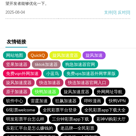
望开发者能够优化一下。
2025-08-04
支持
[0]
反对
[0]
友情链接
网站地图
QuickQ
旋风加速度器
旋风加速
坚果加速器
tiktok加速器
狗急加速器官网
免费vqn外网加速
小蓝鸟
免费vps加速器外网苹果版
旋风加速度器
快连加速器
快连加速器官网入口
原子加速器
快鸭加速器
旋风加速度器
外网网址导航
软件中心
雷霆加速
狂飙加速器
哔咔漫画
快鸭VPN
6f彩票welcome
全民彩票平台登录
全民彩票app下载大全
明发彩票平台怎么样
三分钟彩票app下载
彩神Vl购彩大厅
乐彩汇平台是怎么赚钱的
老品牌—全民彩票