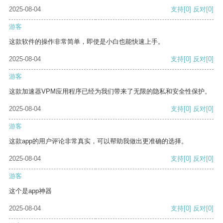
2025-08-04
支持
[0]
反对
[0]
游客
这款软件的操作非常简单，即使是小白也能快速上手。
2025-08-04
支持
[0]
反对
[0]
游客
这款加速器VPM应用程序已经为我们带来了无限的隐私和安全性保护。
2025-08-04
支持
[0]
反对
[0]
游客
这款app的用户评论非常真实，可以帮助我做出更准确的选择。
2025-08-04
支持
[0]
反对
[0]
游客
这个是app神器
2025-08-04
支持
[0]
反对
[0]