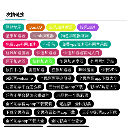
友情链接
网站地图
QuickQ
旋风加速度器
旋风加速
坚果加速器
tiktok加速器
狗急加速器官网
免费vqn外网加速
小蓝鸟
免费vps加速器外网苹果版
旋风加速度器
快连加速器
快连加速器官网入口
原子加速器
快鸭加速器
旋风加速度器
外网网址导航
软件中心
雷霆加速
狂飙加速器
哔咔漫画
快鸭VPN
6f彩票welcome
全民彩票平台登录
全民彩票app下载大全
明发彩票平台怎么样
三分钟彩票app下载
彩神Vl购彩大厅
乐彩汇平台是怎么赚钱的
老品牌—全民彩票
全民彩票官网app下载安装
老品牌—全民彩票
下载全民彩票
全民彩票软件app下载
三分钟彩票app下载
全民彩票app下载大全
全民彩票平台登录