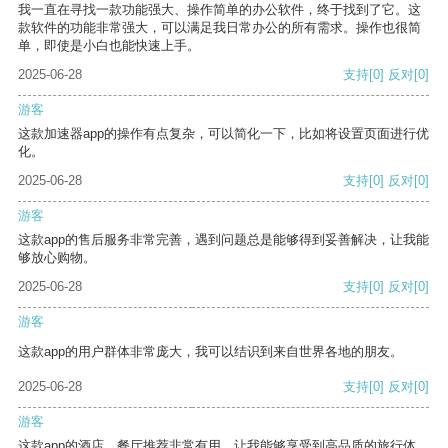
我一直在寻找一款功能强大、操作简单的办公软件，终于找到了它。这
款软件的功能非常强大，可以满足我日常办公的所有需求。操作也很简
单，即使是小白也能快速上手。
2025-06-28
支持
[0]
反对
[0]
游客
这款加速器app的操作有点复杂，可以简化一下，比如将设置页面进行优
化。
2025-06-28
支持
[0]
反对
[0]
游客
这款app的售后服务非常完善，遇到问题总是能够得到妥善解决，让我能
够放心购物。
2025-06-28
支持
[0]
反对
[0]
游客
这款app的用户群体非常庞大，我可以结识到来自世界各地的朋友。
2025-06-28
支持
[0]
反对
[0]
游客
这款app的酒店、餐厅推荐非常有用，让我能够享受到高品质的旅行体