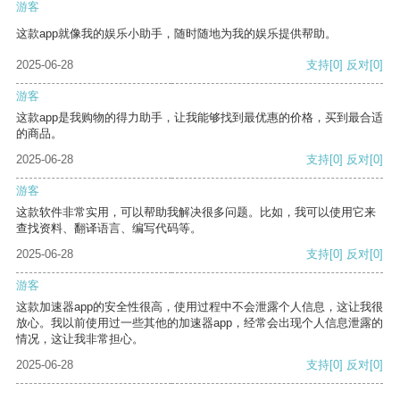
游客
这款app就像我的娱乐小助手，随时随地为我的娱乐提供帮助。
2025-06-28
支持
[0]
反对
[0]
游客
这款app是我购物的得力助手，让我能够找到最优惠的价格，买到最合适
的商品。
2025-06-28
支持
[0]
反对
[0]
游客
这款软件非常实用，可以帮助我解决很多问题。比如，我可以使用它来
查找资料、翻译语言、编写代码等。
2025-06-28
支持
[0]
反对
[0]
游客
这款加速器app的安全性很高，使用过程中不会泄露个人信息，这让我很
放心。我以前使用过一些其他的加速器app，经常会出现个人信息泄露的
情况，这让我非常担心。
2025-06-28
支持
[0]
反对
[0]