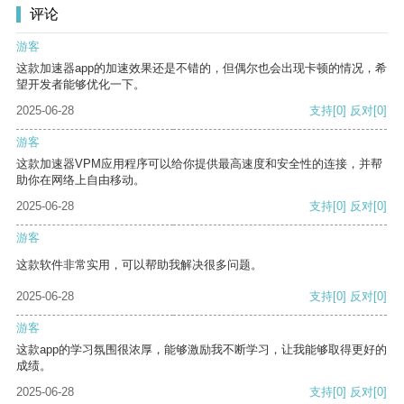
评论
游客
这款加速器app的加速效果还是不错的，但偶尔也会出现卡顿的情况，希
望开发者能够优化一下。
2025-06-28
支持
[0]
反对
[0]
游客
这款加速器VPM应用程序可以给你提供最高速度和安全性的连接，并帮
助你在网络上自由移动。
2025-06-28
支持
[0]
反对
[0]
游客
这款软件非常实用，可以帮助我解决很多问题。
2025-06-28
支持
[0]
反对
[0]
游客
这款app的学习氛围很浓厚，能够激励我不断学习，让我能够取得更好的
成绩。
2025-06-28
支持
[0]
反对
[0]