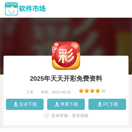
2025年天天开彩免费资料
工具
|
时间：2025-06-28
|
安卓下载
苹果下载
PC下载
安卓市场，安全绿色