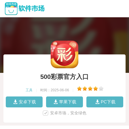
500彩票官方入口
工具
|
时间：2025-06-06
|
安卓下载
苹果下载
PC下载
安卓市场，安全绿色