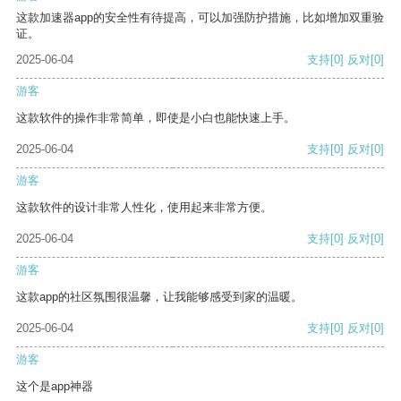
这款加速器app的安全性有待提高，可以加强防护措施，比如增加双重验
证。
2025-06-04
支持
[0]
反对
[0]
游客
这款软件的操作非常简单，即使是小白也能快速上手。
2025-06-04
支持
[0]
反对
[0]
游客
这款软件的设计非常人性化，使用起来非常方便。
2025-06-04
支持
[0]
反对
[0]
游客
这款app的社区氛围很温馨，让我能够感受到家的温暖。
2025-06-04
支持
[0]
反对
[0]
游客
这个是app神器