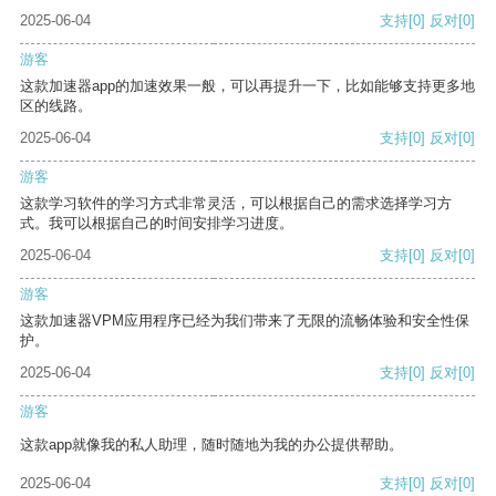
2025-06-04
支持
[0]
反对
[0]
游客
这款加速器app的加速效果一般，可以再提升一下，比如能够支持更多地
区的线路。
2025-06-04
支持
[0]
反对
[0]
游客
这款学习软件的学习方式非常灵活，可以根据自己的需求选择学习方
式。我可以根据自己的时间安排学习进度。
2025-06-04
支持
[0]
反对
[0]
游客
这款加速器VPM应用程序已经为我们带来了无限的流畅体验和安全性保
护。
2025-06-04
支持
[0]
反对
[0]
游客
这款app就像我的私人助理，随时随地为我的办公提供帮助。
2025-06-04
支持
[0]
反对
[0]