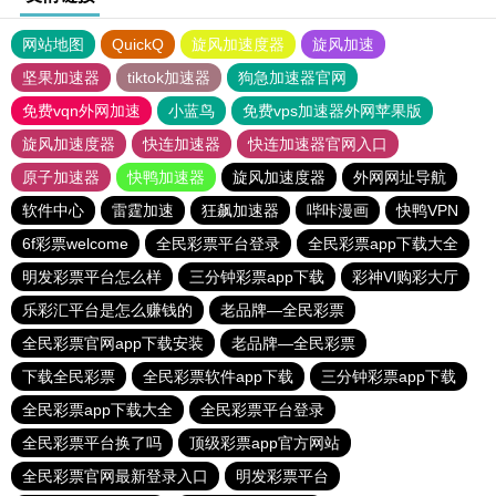
网站地图
QuickQ
旋风加速度器
旋风加速
坚果加速器
tiktok加速器
狗急加速器官网
免费vqn外网加速
小蓝鸟
免费vps加速器外网苹果版
旋风加速度器
快连加速器
快连加速器官网入口
原子加速器
快鸭加速器
旋风加速度器
外网网址导航
软件中心
雷霆加速
狂飙加速器
哔咔漫画
快鸭VPN
6f彩票welcome
全民彩票平台登录
全民彩票app下载大全
明发彩票平台怎么样
三分钟彩票app下载
彩神Vl购彩大厅
乐彩汇平台是怎么赚钱的
老品牌—全民彩票
全民彩票官网app下载安装
老品牌—全民彩票
下载全民彩票
全民彩票软件app下载
三分钟彩票app下载
全民彩票app下载大全
全民彩票平台登录
全民彩票平台换了吗
顶级彩票app官方网站
全民彩票官网最新登录入口
明发彩票平台