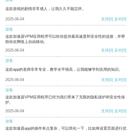
这款游戏的剧情非常感人，让我久久不能忘怀。
2025-06-04
支持
[0]
反对
[0]
游客
这款加速器VPM应用程序可以给你提供最高速度和安全性的连接，并帮
助你在网络上自由移动。
2025-06-04
支持
[0]
反对
[0]
游客
这款app的老师非常专业，教学水平很高，让我能够学到实用的知识。
2025-06-04
支持
[0]
反对
[0]
游客
这款加速器VPM应用程序已经为我们带来了无限的隐私保护和安全性保
护。
2025-06-04
支持
[0]
反对
[0]
游客
这款加速器app的操作有点复杂，可以简化一下，比如将设置页面进行优