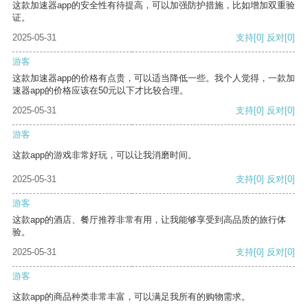
这款加速器app的安全性有待提高，可以加强防护措施，比如增加双重验
证。
2025-05-31
支持
[0]
反对
[0]
游客
这款加速器app的价格有点贵，可以适当降低一些。我个人觉得，一款加
速器app的价格应该在50元以下才比较合理。
2025-05-31
支持
[0]
反对
[0]
游客
这款app的游戏非常好玩，可以让我消磨时间。
2025-05-31
支持
[0]
反对
[0]
游客
这款app的酒店、餐厅推荐非常有用，让我能够享受到高品质的旅行体
验。
2025-05-31
支持
[0]
反对
[0]
游客
这款app的商品种类非常丰富，可以满足我所有的购物需求。