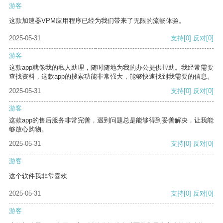
游客
这款加速器VPM应用程序已经为我们带来了无限的流畅体验。
2025-05-31
支持
[0]
反对
[0]
游客
这款app就像我的私人助理，随时随地为我的办公提供帮助。我经常需要
查找资料，这款app的搜索功能非常强大，能够快速找到我需要的信息。
2025-05-31
支持
[0]
反对
[0]
游客
这款app的售后服务非常完善，遇到问题总是能够得到妥善解决，让我能
够放心购物。
2025-05-31
支持
[0]
反对
[0]
游客
这个软件我非常喜欢
2025-05-31
支持
[0]
反对
[0]
游客