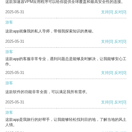
这款加速器VPM应用程序可以给你提供全球覆盖和最高安全性的连接。
2025-05-31
支持
[0]
反对
[0]
游客
这款app就像我的私人导师，带领我探索知识的奥秘。
2025-05-31
支持
[0]
反对
[0]
游客
这款app的客服非常专业，遇到问题总是能够及时解决，让我能够安心工
作。
2025-05-31
支持
[0]
反对
[0]
游客
这款软件的功能非常全面，可以满足我所有需求。
2025-05-31
支持
[0]
反对
[0]
游客
这款app是我旅行的好帮手，让我能够轻松找到目的地，了解当地的风土
人情。