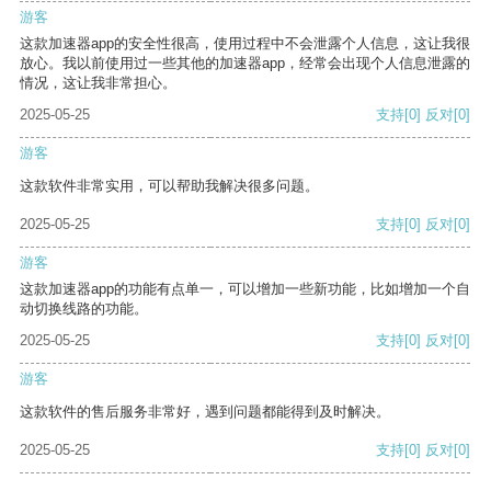
游客
这款加速器app的安全性很高，使用过程中不会泄露个人信息，这让我很
放心。我以前使用过一些其他的加速器app，经常会出现个人信息泄露的
情况，这让我非常担心。
2025-05-25
支持
[0]
反对
[0]
游客
这款软件非常实用，可以帮助我解决很多问题。
2025-05-25
支持
[0]
反对
[0]
游客
这款加速器app的功能有点单一，可以增加一些新功能，比如增加一个自
动切换线路的功能。
2025-05-25
支持
[0]
反对
[0]
游客
这款软件的售后服务非常好，遇到问题都能得到及时解决。
2025-05-25
支持
[0]
反对
[0]