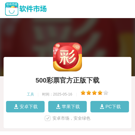
500彩票官方正版下载
工具
|
时间：2025-05-16
|
安卓下载
苹果下载
PC下载
安卓市场，安全绿色