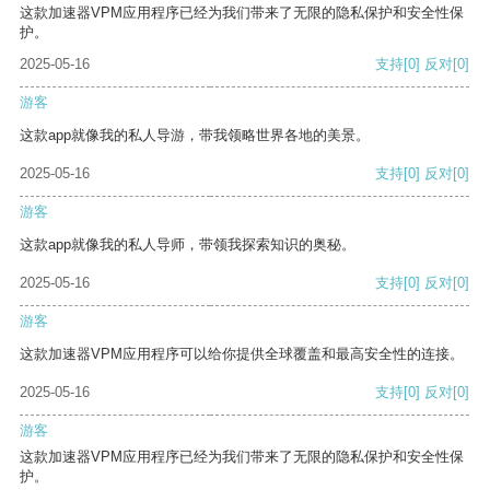
这款加速器VPM应用程序已经为我们带来了无限的隐私保护和安全性保
护。
2025-05-16
支持
[0]
反对
[0]
游客
这款app就像我的私人导游，带我领略世界各地的美景。
2025-05-16
支持
[0]
反对
[0]
游客
这款app就像我的私人导师，带领我探索知识的奥秘。
2025-05-16
支持
[0]
反对
[0]
游客
这款加速器VPM应用程序可以给你提供全球覆盖和最高安全性的连接。
2025-05-16
支持
[0]
反对
[0]
游客
这款加速器VPM应用程序已经为我们带来了无限的隐私保护和安全性保
护。