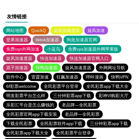
友情链接
网站地图
QuickQ
旋风加速度器
旋风加速
坚果加速器
tiktok加速器
狗急加速器官网
免费vqn外网加速
小蓝鸟
免费vps加速器外网苹果版
旋风加速度器
快连加速器
快连加速器官网入口
原子加速器
快鸭加速器
旋风加速度器
外网网址导航
软件中心
雷霆加速
狂飙加速器
哔咔漫画
快鸭VPN
6f彩票welcome
全民彩票平台登录
全民彩票app下载大全
明发彩票平台怎么样
三分钟彩票app下载
彩神Vl购彩大厅
乐彩汇平台是怎么赚钱的
老品牌—全民彩票
全民彩票官网app下载安装
老品牌—全民彩票
下载全民彩票
全民彩票软件app下载
三分钟彩票app下载
全民彩票app下载大全
全民彩票平台登录