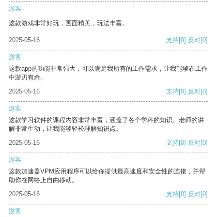
游客
这款游戏非常好玩，画面精美，玩法丰富。
2025-05-16
支持
[0]
反对
[0]
游客
这款app的功能非常强大，可以满足我所有的工作需求，让我能够在工作
中游刃有余。
2025-05-16
支持
[0]
反对
[0]
游客
这款学习软件的课程内容非常丰富，涵盖了各个学科的知识。老师的讲
解非常生动，让我能够轻松理解知识点。
2025-05-16
支持
[0]
反对
[0]
游客
这款加速器VPM应用程序可以给你提供最高速度和安全性的连接，并帮
助你在网络上自由移动。
2025-05-16
支持
[0]
反对
[0]
游客