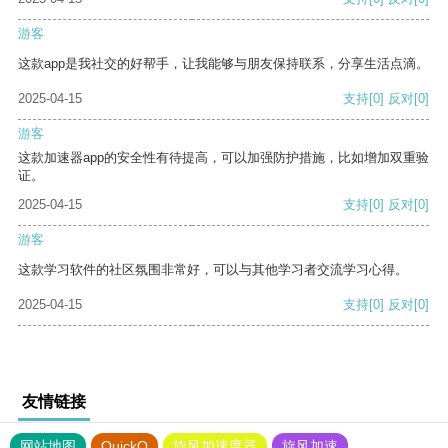
游客
这款app是我社交的好帮手，让我能够与朋友保持联系，分享生活点滴。
2025-04-15
支持
[0]
反对
[0]
游客
这款加速器app的安全性有待提高，可以加强防护措施，比如增加双重验
证。
2025-04-15
支持
[0]
反对
[0]
游客
这款学习软件的社区氛围非常好，可以与其他学习者交流学习心得。
2025-04-15
支持
[0]
反对
[0]
友情链接
网站地图
QuickQ
旋风加速度器
旋风加速