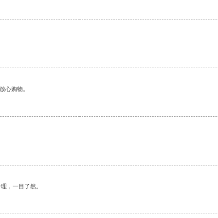
。
够放心购物。
。
合理，一目了然。