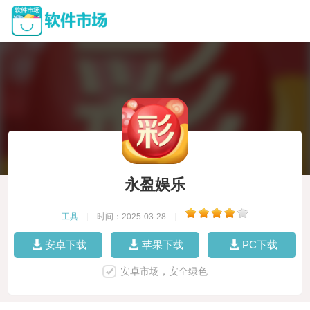
永盈娱乐
工具
|
时间：2025-03-28
|
安卓下载
苹果下载
PC下载
安卓市场，安全绿色