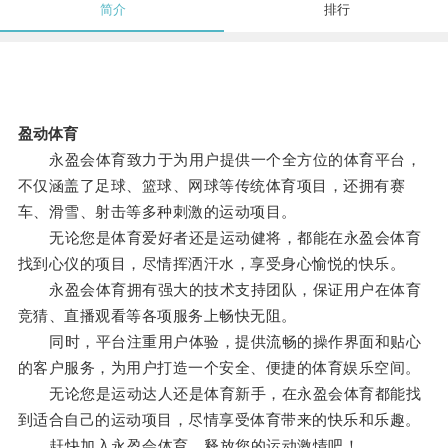
简介
排行
盈动体育
永盈会体育致力于为用户提供一个全方位的体育平台，
不仅涵盖了足球、篮球、网球等传统体育项目，还拥有赛
车、滑雪、射击等多种刺激的运动项目。
无论您是体育爱好者还是运动健将，都能在永盈会体育
找到心仪的项目，尽情挥洒汗水，享受身心愉悦的快乐。
永盈会体育拥有强大的技术支持团队，保证用户在体育
竞猜、直播观看等各项服务上畅快无阻。
同时，平台注重用户体验，提供流畅的操作界面和贴心
的客户服务，为用户打造一个安全、便捷的体育娱乐空间。
无论您是运动达人还是体育新手，在永盈会体育都能找
到适合自己的运动项目，尽情享受体育带来的快乐和乐趣。
赶快加入永盈会体育，释放您的运动激情吧！。