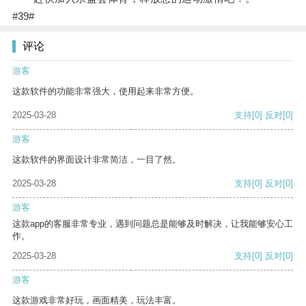
#39#
评论
游客
这款软件的功能非常强大，使用起来非常方便。
2025-03-28
支持
[0]
反对
[0]
游客
这款软件的界面设计非常简洁，一目了然。
2025-03-28
支持
[0]
反对
[0]
游客
这款app的客服非常专业，遇到问题总是能够及时解决，让我能够安心工
作。
2025-03-28
支持
[0]
反对
[0]
游客
这款游戏非常好玩，画面精美，玩法丰富。