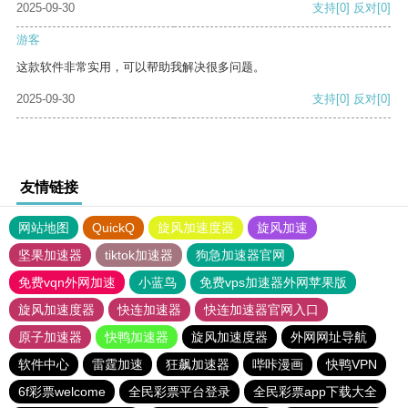
2025-09-30
支持
[0]
反对
[0]
游客
这款软件非常实用，可以帮助我解决很多问题。
2025-09-30
支持
[0]
反对
[0]
友情链接
网站地图
QuickQ
旋风加速度器
旋风加速
坚果加速器
tiktok加速器
狗急加速器官网
免费vqn外网加速
小蓝鸟
免费vps加速器外网苹果版
旋风加速度器
快连加速器
快连加速器官网入口
原子加速器
快鸭加速器
旋风加速度器
外网网址导航
软件中心
雷霆加速
狂飙加速器
哔咔漫画
快鸭VPN
6f彩票welcome
全民彩票平台登录
全民彩票app下载大全