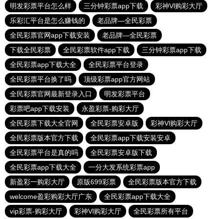
明发彩票平台怎么样
三分钟彩票app下载
彩神Vl购彩大厅
乐彩汇平台是怎么赚钱的
老品牌—全民彩票
全民彩票官网app下载安装
老品牌—全民彩票
下载全民彩票
全民彩票软件app下载
三分钟彩票app下载
全民彩票app下载大全
全民彩票平台登录
全民彩票平台换了吗
顶级彩票app官方网站
全民彩票官网最新登录入口
明发彩票平台
彩票吧app下载安装
永盈彩票-购彩大厅
全民彩票下载大全官网
全民彩票安卓版
彩神Vl购彩大厅
全民彩票版本官方下载
全民彩票app下载安装安卓
全民彩票平台是真的吗
全民彩票安卓版下载
全民彩票app下载大全
一分大发系统彩票app
新盈彩一购彩大厅
原版699彩票
全民彩票版本官方下载
welcome盈彩购彩大厅广东
全民彩票app下载大全
vip彩票-购彩大厅
彩神Vl购彩大厅
全民彩票所有平台