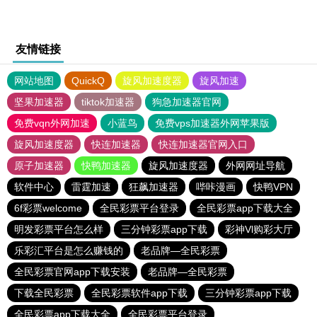
友情链接
网站地图
QuickQ
旋风加速度器
旋风加速
坚果加速器
tiktok加速器
狗急加速器官网
免费vqn外网加速
小蓝鸟
免费vps加速器外网苹果版
旋风加速度器
快连加速器
快连加速器官网入口
原子加速器
快鸭加速器
旋风加速度器
外网网址导航
软件中心
雷霆加速
狂飙加速器
哔咔漫画
快鸭VPN
6f彩票welcome
全民彩票平台登录
全民彩票app下载大全
明发彩票平台怎么样
三分钟彩票app下载
彩神Vl购彩大厅
乐彩汇平台是怎么赚钱的
老品牌—全民彩票
全民彩票官网app下载安装
老品牌—全民彩票
下载全民彩票
全民彩票软件app下载
三分钟彩票app下载
全民彩票app下载大全
全民彩票平台登录