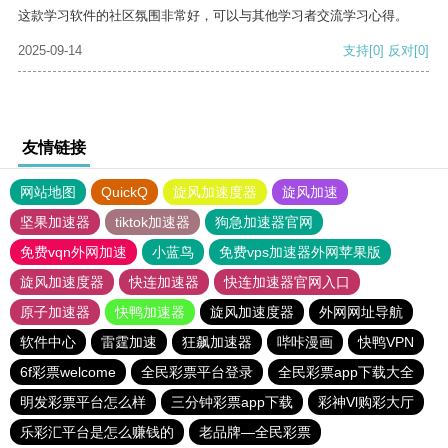
这款学习软件的社区氛围非常好，可以与其他学习者交流学习心得。
2025-09-14
支持
[0]
反对
[0]
友情链接
网站地图
QuickQ
旋风加速度器
旋风加速
坚果加速器
tiktok加速器
狗急加速器官网
免费vqn外网加速
小蓝鸟
免费vps加速器外网苹果版
旋风加速度器
快连加速器
快连加速器官网入口
原子加速器
快鸭加速器
旋风加速度器
外网网址导航
软件中心
雷霆加速
狂飙加速器
哔咔漫画
快鸭VPN
6f彩票welcome
全民彩票平台登录
全民彩票app下载大全
明发彩票平台怎么样
三分钟彩票app下载
彩神Vl购彩大厅
乐彩汇平台是怎么赚钱的
老品牌—全民彩票