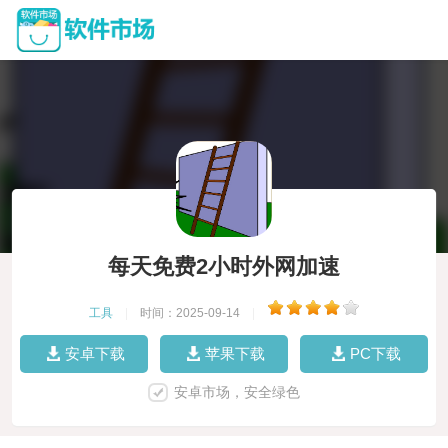
每天免费2小时外网加速
工具
|
时间：2025-09-14
|
安卓下载
苹果下载
PC下载
安卓市场，安全绿色