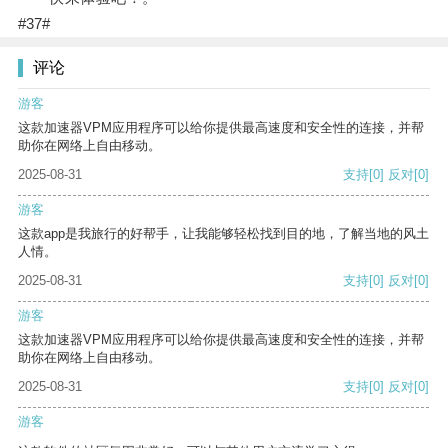
#37#
评论
游客
这款加速器VPM应用程序可以给你提供最高速度和安全性的连接，并帮
助你在网络上自由移动。
2025-08-31
支持
[0]
反对
[0]
游客
这款app是我旅行的好帮手，让我能够轻松找到目的地，了解当地的风土
人情。
2025-08-31
支持
[0]
反对
[0]
游客
这款加速器VPM应用程序可以给你提供最高速度和安全性的连接，并帮
助你在网络上自由移动。
2025-08-31
支持
[0]
反对
[0]
游客