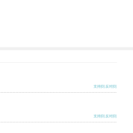
支持
[0]
反对
[0]
支持
[0]
反对
[0]