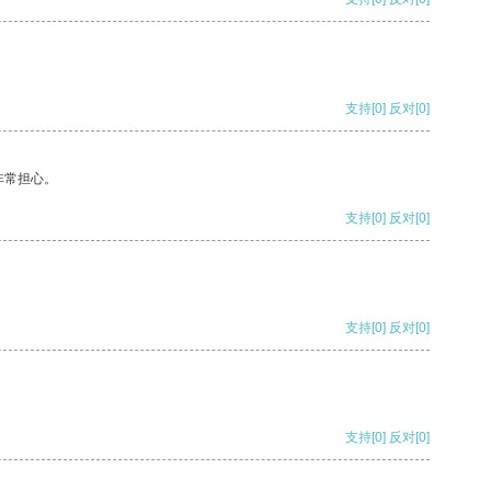
支持
[0]
反对
[0]
非常担心。
支持
[0]
反对
[0]
支持
[0]
反对
[0]
支持
[0]
反对
[0]