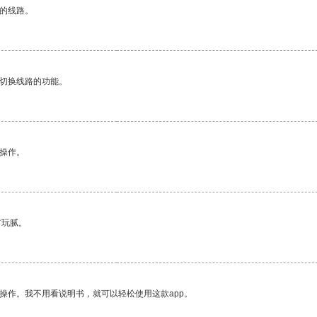
区的线路。
动切换线路的功能。
悉操作。
有玩腻。
操作。我不用看说明书，就可以轻松使用这款app。