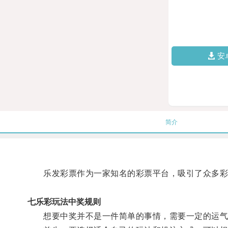
安
简介
乐发彩票作为一家知名的彩票平台，吸引了众多彩
七乐彩玩法中奖规则
想要中奖并不是一件简单的事情，需要一定的运气