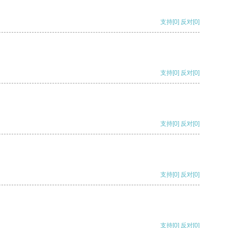
支持
[0]
反对
[0]
支持
[0]
反对
[0]
支持
[0]
反对
[0]
支持
[0]
反对
[0]
支持
[0]
反对
[0]