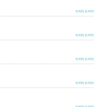
支持
[0]
反对
[0]
支持
[0]
反对
[0]
支持
[0]
反对
[0]
支持
[0]
反对
[0]
支持
[0]
反对
[0]