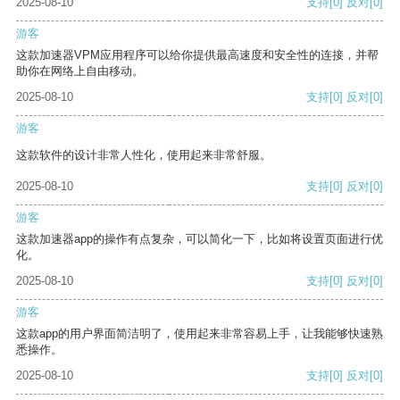
2025-08-10
支持
[0]
反对
[0]
游客
这款加速器VPM应用程序可以给你提供最高速度和安全性的连接，并帮
助你在网络上自由移动。
2025-08-10
支持
[0]
反对
[0]
游客
这款软件的设计非常人性化，使用起来非常舒服。
2025-08-10
支持
[0]
反对
[0]
游客
这款加速器app的操作有点复杂，可以简化一下，比如将设置页面进行优
化。
2025-08-10
支持
[0]
反对
[0]
游客
这款app的用户界面简洁明了，使用起来非常容易上手，让我能够快速熟
悉操作。
2025-08-10
支持
[0]
反对
[0]