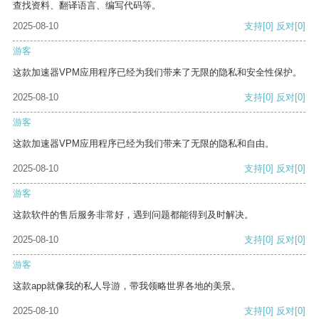
查找资料、翻译语言、编写代码等。
2025-08-10
支持
[0]
反对
[0]
游客
这款加速器VPM应用程序已经为我们带来了无限的隐私和安全性保护。
2025-08-10
支持
[0]
反对
[0]
游客
这款加速器VPM应用程序已经为我们带来了无限的隐私和自由。
2025-08-10
支持
[0]
反对
[0]
游客
这款软件的售后服务非常好，遇到问题都能得到及时解决。
2025-08-10
支持
[0]
反对
[0]
游客
这款app就像我的私人导游，带我领略世界各地的美景。
2025-08-10
支持
[0]
反对
[0]