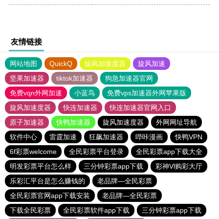
友情链接
网站地图
QuickQ
旋风加速度器
旋风加速
坚果加速器
tiktok加速器
狗急加速器官网
免费vqn外网加速
小蓝鸟
免费vps加速器外网苹果版
旋风加速度器
快连加速器
快连加速器官网入口
原子加速器
快鸭加速器
旋风加速度器
外网网址导航
软件中心
雷霆加速
狂飙加速器
哔咔漫画
快鸭VPN
6f彩票welcome
全民彩票平台登录
全民彩票app下载大全
明发彩票平台怎么样
三分钟彩票app下载
彩神Vl购彩大厅
乐彩汇平台是怎么赚钱的
老品牌—全民彩票
全民彩票官网app下载安装
老品牌—全民彩票
下载全民彩票
全民彩票软件app下载
三分钟彩票app下载