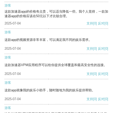
游客
这款加速器app的价格有点贵，可以适当降低一些。我个人觉得，一款加
速器app的价格应该在50元以下才比较合理。
2025-07-04
支持
[0]
反对
[0]
游客
这款app的视频资源非常丰富，可以满足我不同的娱乐需求。
2025-07-04
支持
[0]
反对
[0]
游客
这款加速器VPM应用程序可以给你提供全球覆盖和最高安全性的连接。
2025-07-04
支持
[0]
反对
[0]
游客
这款app就像我的娱乐小助手，随时随地为我的娱乐提供帮助。
2025-07-04
支持
[0]
反对
[0]
游客