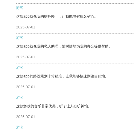
游客
这款app就像我的财务顾问，让我能够省钱又省心。
2025-07-01
游客
这款app就像我的私人助理，随时随地为我的办公提供帮助。
2025-07-01
游客
这款app的路线规划非常精准，让我能够快速到达目的地。
2025-07-01
游客
这款游戏的音乐非常优美，听了让人心旷神怡。
2025-07-01
游客