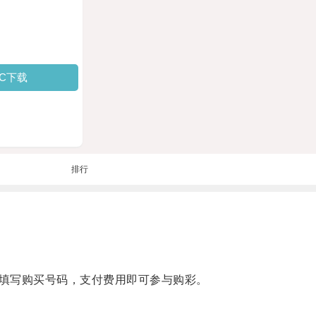
PC下载
排行
填写购买号码，支付费用即可参与购彩。