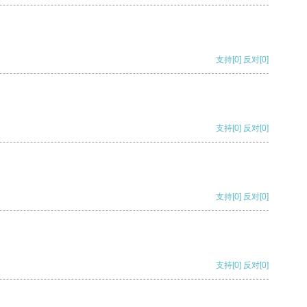
支持
[0]
反对
[0]
支持
[0]
反对
[0]
支持
[0]
反对
[0]
支持
[0]
反对
[0]