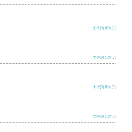
支持
[0]
反对
[0]
支持
[0]
反对
[0]
支持
[0]
反对
[0]
支持
[0]
反对
[0]