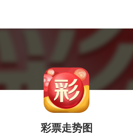
彩票走势图