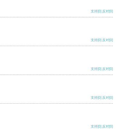
支持
[0]
反对
[0]
支持
[0]
反对
[0]
支持
[0]
反对
[0]
支持
[0]
反对
[0]
支持
[0]
反对
[0]