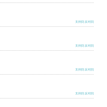
支持
[0]
反对
[0]
支持
[0]
反对
[0]
支持
[0]
反对
[0]
支持
[0]
反对
[0]