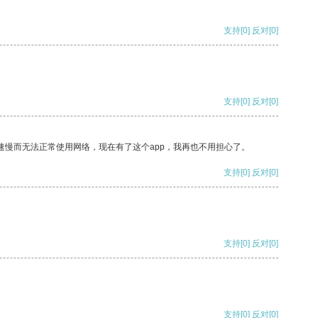
支持
[0]
反对
[0]
支持
[0]
反对
[0]
速慢而无法正常使用网络，现在有了这个app，我再也不用担心了。
支持
[0]
反对
[0]
支持
[0]
反对
[0]
支持
[0]
反对
[0]