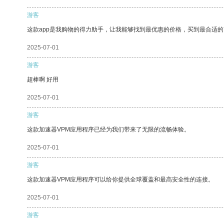
游客
这款app是我购物的得力助手，让我能够找到最优惠的价格，买到最合适
2025-07-01
游客
超棒啊 好用
2025-07-01
游客
这款加速器VPM应用程序已经为我们带来了无限的流畅体验。
2025-07-01
游客
这款加速器VPM应用程序可以给你提供全球覆盖和最高安全性的连接。
2025-07-01
游客