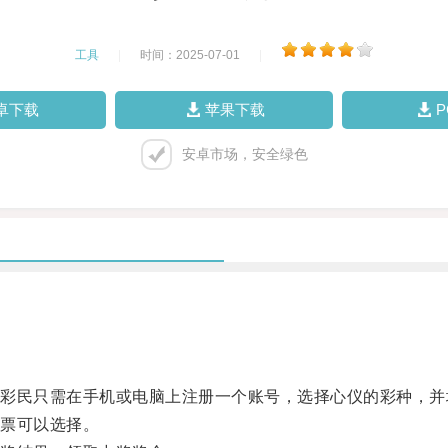
工具
|
时间：2025-07-01
|
卓下载
苹果下载
安卓市场，安全绿色
民只需在手机或电脑上注册一个账号，选择心仪的彩种，并
票可以选择。