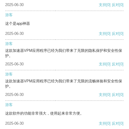
2025-06-30
支持
[0]
反对
[0]
游客
这个是app神器
2025-06-30
支持
[0]
反对
[0]
游客
这款加速器VPM应用程序已经为我们带来了无限的隐私保护和安全性保
护。
2025-06-30
支持
[0]
反对
[0]
游客
这款加速器VPM应用程序已经为我们带来了无限的流畅体验和安全性保
护。
2025-06-30
支持
[0]
反对
[0]
游客
这款软件的功能非常强大，使用起来非常方便。
2025-06-30
支持
[0]
反对
[0]