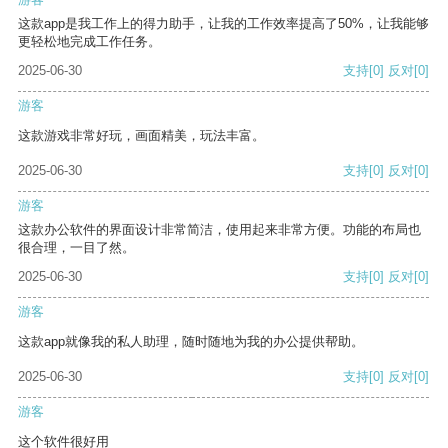
这款app是我工作上的得力助手，让我的工作效率提高了50%，让我能够
更轻松地完成工作任务。
2025-06-30
支持
[0]
反对
[0]
游客
这款游戏非常好玩，画面精美，玩法丰富。
2025-06-30
支持
[0]
反对
[0]
游客
这款办公软件的界面设计非常简洁，使用起来非常方便。功能的布局也
很合理，一目了然。
2025-06-30
支持
[0]
反对
[0]
游客
这款app就像我的私人助理，随时随地为我的办公提供帮助。
2025-06-30
支持
[0]
反对
[0]
游客
这个软件很好用