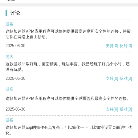
评论
游客
这款加速器VPM应用程序可以给你提供最高速度和安全性的连接，并帮
助你在网络上自由移动。
2025-06-30
支持
[0]
反对
[0]
游客
这款游戏非常好玩，画面精美，玩法丰富。我已经玩了好几个小时，还
没有玩腻。
2025-06-30
支持
[0]
反对
[0]
游客
这款加速器VPM应用程序可以给你提供全球覆盖和最高安全性的连接。
2025-06-30
支持
[0]
反对
[0]
游客
这款加速器app的操作有点复杂，可以简化一下，比如将设置页面进行优
化。