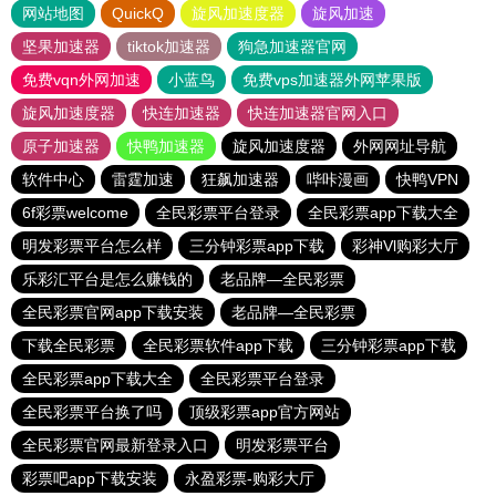
网站地图
QuickQ
旋风加速度器
旋风加速
坚果加速器
tiktok加速器
狗急加速器官网
免费vqn外网加速
小蓝鸟
免费vps加速器外网苹果版
旋风加速度器
快连加速器
快连加速器官网入口
原子加速器
快鸭加速器
旋风加速度器
外网网址导航
软件中心
雷霆加速
狂飙加速器
哔咔漫画
快鸭VPN
6f彩票welcome
全民彩票平台登录
全民彩票app下载大全
明发彩票平台怎么样
三分钟彩票app下载
彩神Vl购彩大厅
乐彩汇平台是怎么赚钱的
老品牌—全民彩票
全民彩票官网app下载安装
老品牌—全民彩票
下载全民彩票
全民彩票软件app下载
三分钟彩票app下载
全民彩票app下载大全
全民彩票平台登录
全民彩票平台换了吗
顶级彩票app官方网站
全民彩票官网最新登录入口
明发彩票平台
彩票吧app下载安装
永盈彩票-购彩大厅