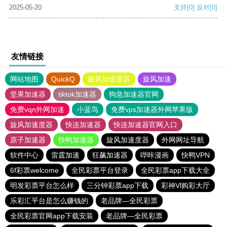
2025-05-20
支持
[0]
反对
[0]
友情链接
网站地图
QuickQ
旋风加速度器
旋风加速
坚果加速器
tiktok加速器
狗急加速器官网
免费vqn外网加速
小蓝鸟
免费vps加速器外网苹果版
旋风加速度器
快连加速器
快连加速器官网入口
原子加速器
快鸭加速器
旋风加速度器
外网网址导航
软件中心
雷霆加速
狂飙加速器
哔咔漫画
快鸭VPN
6f彩票welcome
全民彩票平台登录
全民彩票app下载大全
明发彩票平台怎么样
三分钟彩票app下载
彩神Vl购彩大厅
乐彩汇平台是怎么赚钱的
老品牌—全民彩票
全民彩票官网app下载安装
老品牌—全民彩票