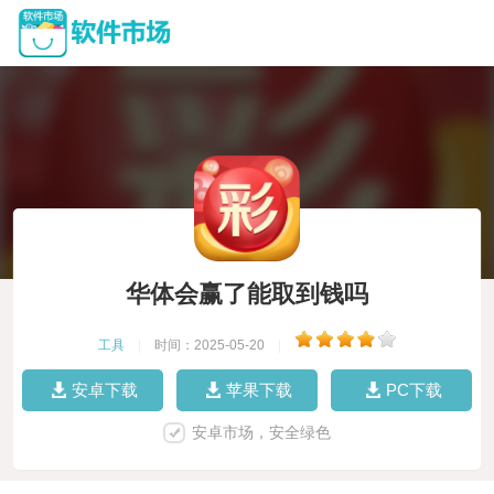
华体会赢了能取到钱吗
工具
|
时间：2025-05-20
|
安卓下载
苹果下载
PC下载
安卓市场，安全绿色