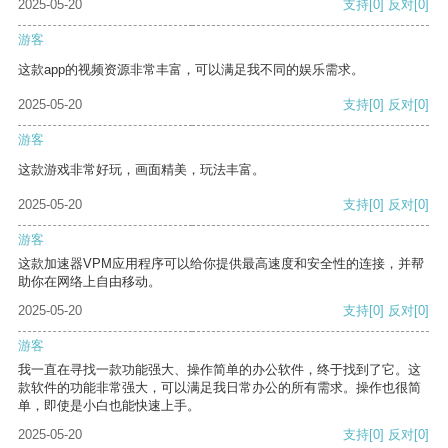
2025-05-20
支持
[0]
反对
[0]
游客
这款app的视频资源非常丰富，可以满足我不同的娱乐需求。
2025-05-20
支持
[0]
反对
[0]
游客
这款游戏非常好玩，画面精美，玩法丰富。
2025-05-20
支持
[0]
反对
[0]
游客
这款加速器VPM应用程序可以给你提供最高速度和安全性的连接，并帮
助你在网络上自由移动。
2025-05-20
支持
[0]
反对
[0]
游客
我一直在寻找一款功能强大、操作简单的办公软件，终于找到了它。这
款软件的功能非常强大，可以满足我日常办公的所有需求。操作也很简
单，即使是小白也能快速上手。
2025-05-20
支持
[0]
反对
[0]