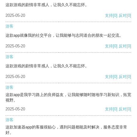
这款游戏的剧情非常感人，让我久久不能忘怀。
2025-05-20
支持
[0]
反对
[0]
游客
这款app就像我的社交平台，让我能够与志同道合的朋友一起交流。
2025-05-20
支持
[0]
反对
[0]
游客
这款游戏的剧情非常感人，让我久久不能忘怀。
2025-05-20
支持
[0]
反对
[0]
游客
这款app是我学习路上的良师益友，让我能够随时随地学习新知识，拓宽
视野。
2025-05-20
支持
[0]
反对
[0]
游客
这款加速器app的客服很贴心，遇到问题都能及时解决，服务态度非常
好。