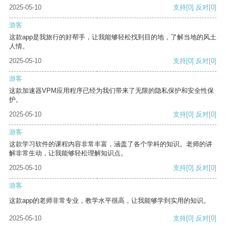
2025-05-10
支持
[0]
反对
[0]
游客
这款app是我旅行的好帮手，让我能够轻松找到目的地，了解当地的风土
人情。
2025-05-10
支持
[0]
反对
[0]
游客
这款加速器VPM应用程序已经为我们带来了无限的隐私保护和安全性保
护。
2025-05-10
支持
[0]
反对
[0]
游客
这款学习软件的课程内容非常丰富，涵盖了各个学科的知识。老师的讲
解非常生动，让我能够轻松理解知识点。
2025-05-10
支持
[0]
反对
[0]
游客
这款app的老师非常专业，教学水平很高，让我能够学到实用的知识。
2025-05-10
支持
[0]
反对
[0]