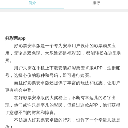
简介
排行
好彩票app
好彩票安卓版是一个专为安卓用户设计的彩票购买应
用，无论是双色球、大乐透还是福彩3D，都能轻松在这里购
买。
用户只需在手机上下载安装好彩票安卓版APP，注册账
号，选择心仪的彩种和号码，即可进行购买。
而且好彩票安卓版还提供了丰富的玩法和优惠，让用户
更有机会中奖。
在好彩票安卓版的大奖榜上，不断有幸运儿的名字出
现，他们或许只是平凡的彩民，但通过这款APP，他们获得
了意想不到的财富和惊喜。
不妨加入好彩票安卓版的行列，也许下一个幸运儿就是
你！。