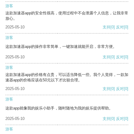
游客
这款加速器app的安全性很高，使用过程中不会泄露个人信息，让我非常
放心。
2025-05-10
支持
[0]
反对
[0]
游客
这款加速器app的操作非常简单，一键加速就能开启，非常方便。
2025-05-10
支持
[0]
反对
[0]
游客
这款加速器app的价格有点贵，可以适当降低一些。我个人觉得，一款加
速器app的价格应该在50元以下才比较合理。
2025-05-10
支持
[0]
反对
[0]
游客
这款app就像我的娱乐小助手，随时随地为我的娱乐提供帮助。
2025-05-10
支持
[0]
反对
[0]
游客