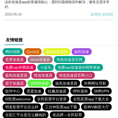
这款加速器app的客服很贴心，遇到问题都能及时解决，服务态度非常
好。
2025-05-10
支持
[0]
反对
[0]
友情链接
网站地图
QuickQ
旋风加速度器
旋风加速
坚果加速器
tiktok加速器
狗急加速器官网
免费vqn外网加速
小蓝鸟
免费vps加速器外网苹果版
旋风加速度器
快连加速器
快连加速器官网入口
原子加速器
快鸭加速器
旋风加速度器
外网网址导航
软件中心
雷霆加速
狂飙加速器
哔咔漫画
快鸭VPN
6f彩票welcome
全民彩票平台登录
全民彩票app下载大全
明发彩票平台怎么样
三分钟彩票app下载
彩神Vl购彩大厅
乐彩汇平台是怎么赚钱的
老品牌—全民彩票