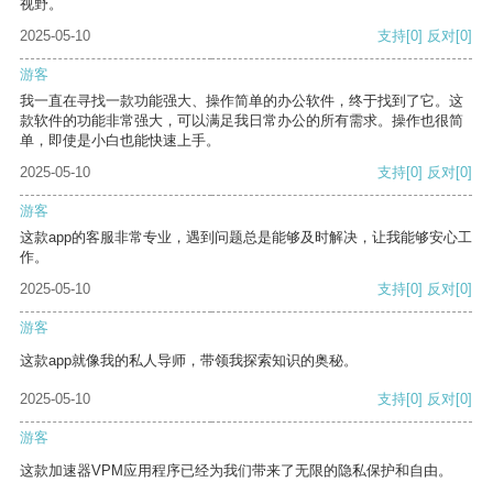
视野。
2025-05-10
支持
[0]
反对
[0]
游客
我一直在寻找一款功能强大、操作简单的办公软件，终于找到了它。这
款软件的功能非常强大，可以满足我日常办公的所有需求。操作也很简
单，即使是小白也能快速上手。
2025-05-10
支持
[0]
反对
[0]
游客
这款app的客服非常专业，遇到问题总是能够及时解决，让我能够安心工
作。
2025-05-10
支持
[0]
反对
[0]
游客
这款app就像我的私人导师，带领我探索知识的奥秘。
2025-05-10
支持
[0]
反对
[0]
游客
这款加速器VPM应用程序已经为我们带来了无限的隐私保护和自由。