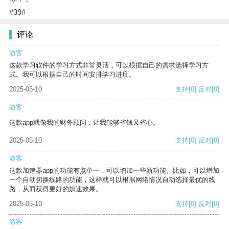
#39#
评论
游客
这款学习软件的学习方式非常灵活，可以根据自己的需求选择学习方
式。我可以根据自己的时间安排学习进度。
2025-05-10
支持
[0]
反对
[0]
游客
这款app就像我的财务顾问，让我能够省钱又省心。
2025-05-10
支持
[0]
反对
[0]
游客
这款加速器app的功能有点单一，可以增加一些新功能。比如，可以增加
一个自动切换线路的功能，这样就可以根据网络情况自动选择最优的线
路，从而获得更好的加速效果。
2025-05-10
支持
[0]
反对
[0]
游客