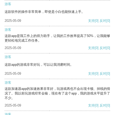
游客
这款软件的操作非常简单，即使是小白也能快速上手。
2025-05-09
支持
[0]
反对
[0]
游客
这款app是我工作上的得力助手，让我的工作效率提高了50%，让我能够
更轻松地完成工作任务。
2025-05-09
支持
[0]
反对
[0]
游客
这款app的游戏非常好玩，可以让我消磨时间。
2025-05-09
支持
[0]
反对
[0]
游客
这款加速器app的加速效果非常好，玩游戏再也不会出现卡顿、掉线的情
况了。我以前玩游戏经常会输，现在有了这个app，我的游戏水平提升了
不少。
2025-05-09
支持
[0]
反对
[0]
游客