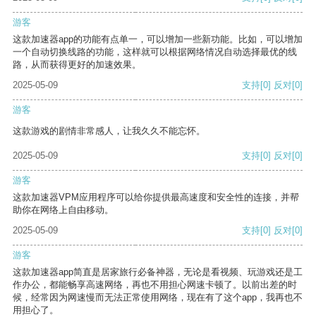
游客
这款加速器app的功能有点单一，可以增加一些新功能。比如，可以增加
一个自动切换线路的功能，这样就可以根据网络情况自动选择最优的线
路，从而获得更好的加速效果。
2025-05-09
支持
[0]
反对
[0]
游客
这款游戏的剧情非常感人，让我久久不能忘怀。
2025-05-09
支持
[0]
反对
[0]
游客
这款加速器VPM应用程序可以给你提供最高速度和安全性的连接，并帮
助你在网络上自由移动。
2025-05-09
支持
[0]
反对
[0]
游客
这款加速器app简直是居家旅行必备神器，无论是看视频、玩游戏还是工
作办公，都能畅享高速网络，再也不用担心网速卡顿了。以前出差的时
候，经常因为网速慢而无法正常使用网络，现在有了这个app，我再也不
用担心了。