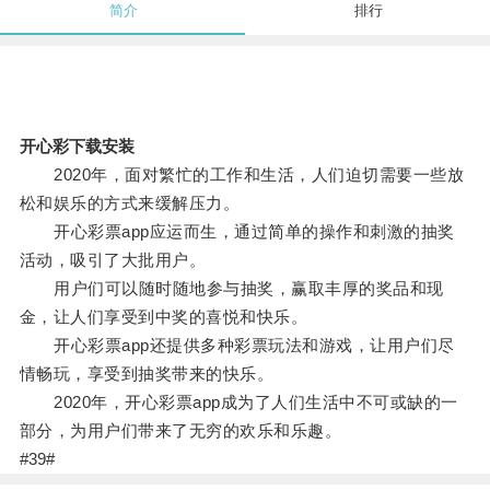
简介
排行
开心彩下载安装
2020年，面对繁忙的工作和生活，人们迫切需要一些放
松和娱乐的方式来缓解压力。
开心彩票app应运而生，通过简单的操作和刺激的抽奖
活动，吸引了大批用户。
用户们可以随时随地参与抽奖，赢取丰厚的奖品和现
金，让人们享受到中奖的喜悦和快乐。
开心彩票app还提供多种彩票玩法和游戏，让用户们尽
情畅玩，享受到抽奖带来的快乐。
2020年，开心彩票app成为了人们生活中不可或缺的一
部分，为用户们带来了无穷的欢乐和乐趣。
#39#