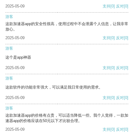
2025-05-09
支持
[0]
反对
[0]
游客
这款加速器app的安全性很高，使用过程中不会泄露个人信息，让我非常
放心。
2025-05-09
支持
[0]
反对
[0]
游客
这个是app神器
2025-05-09
支持
[0]
反对
[0]
游客
这款软件的功能非常强大，可以满足我日常使用的需求。
2025-05-09
支持
[0]
反对
[0]
游客
这款加速器app的价格有点贵，可以适当降低一些。我个人觉得，一款加
速器app的价格应该在50元以下才比较合理。
2025-05-09
支持
[0]
反对
[0]