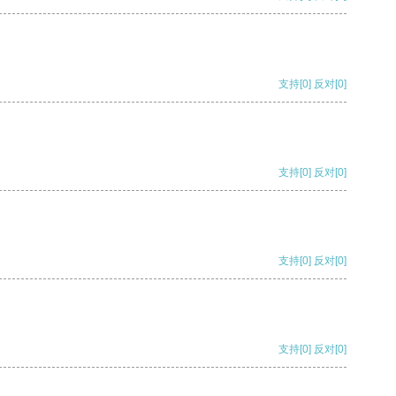
支持
[0]
反对
[0]
支持
[0]
反对
[0]
支持
[0]
反对
[0]
支持
[0]
反对
[0]