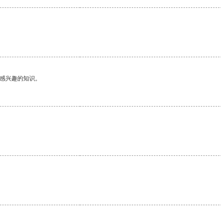
己感兴趣的知识。