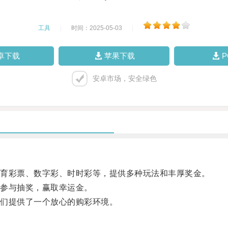
工具
|
时间：2025-05-03
|
卓下载
苹果下载
安卓市场，安全绿色
育彩票、数字彩、时时彩等，提供多种玩法和丰厚奖金。
参与抽奖，赢取幸运金。
们提供了一个放心的购彩环境。