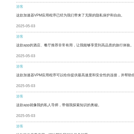
游客
这款加速器VPM应用程序已经为我们带来了无限的隐私保护和自由。
2025-05-03
游客
这款app的酒店、餐厅推荐非常有用，让我能够享受到高品质的旅行体验。
2025-05-03
游客
这款加速器VPM应用程序可以给你提供最高速度和安全性的连接，并帮助
2025-05-03
游客
这款app就像我的私人导师，带领我探索知识的奥秘。
2025-05-03
游客