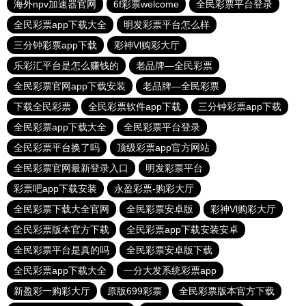
海外npv加速器官网
6f彩票welcome
全民彩票平台登录
全民彩票app下载大全
明发彩票平台怎么样
三分钟彩票app下载
彩神Vl购彩大厅
乐彩汇平台是怎么赚钱的
老品牌—全民彩票
全民彩票官网app下载安装
老品牌—全民彩票
下载全民彩票
全民彩票软件app下载
三分钟彩票app下载
全民彩票app下载大全
全民彩票平台登录
全民彩票平台换了吗
顶级彩票app官方网站
全民彩票官网最新登录入口
明发彩票平台
彩票吧app下载安装
永盈彩票-购彩大厅
全民彩票下载大全官网
全民彩票安卓版
彩神Vl购彩大厅
全民彩票版本官方下载
全民彩票app下载安装安卓
全民彩票平台是真的吗
全民彩票安卓版下载
全民彩票app下载大全
一分大发系统彩票app
新盈彩一购彩大厅
原版699彩票
全民彩票版本官方下载