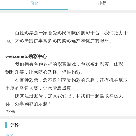
简介
排行
百姓彩票是一家备受彩民青睐的购彩平台，我们致力于
为广大彩民提供丰富多彩的购彩选择和优质的服务。
welcometo购彩中心
我们拥有各种各样的彩票游戏，包括福利彩票、体彩、
刮刮乐等，让您随心选择、轻松购彩。
在百姓彩票，您不仅能享受购彩的乐趣，还有机会赢取
丰厚的幸运大奖，让您梦想成真。
快来注册账号，加入我们吧，和我们一起赢取幸运大
奖，分享购彩的乐趣！。
#39#
评论
游客