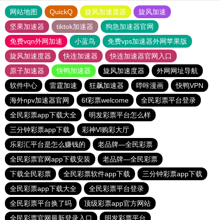
网站地图
QuickQ
旋风加速度器
旋风加速
坚果加速器
tiktok加速器
狗急加速器官网
免费vqn外网加速
小蓝鸟
免费vps加速器外网苹果版
旋风加速度器
快连加速器
快连加速器官网入口
原子加速器
快鸭加速器
旋风加速度器
外网网址导航
软件中心
雷霆加速
狂飙加速器
哔咔漫画
快鸭VPN
海外npv加速器官网
6f彩票welcome
全民彩票平台登录
全民彩票app下载大全
明发彩票平台怎么样
三分钟彩票app下载
彩神Vl购彩大厅
乐彩汇平台是怎么赚钱的
老品牌—全民彩票
全民彩票官网app下载安装
老品牌—全民彩票
下载全民彩票
全民彩票软件app下载
三分钟彩票app下载
全民彩票app下载大全
全民彩票平台登录
全民彩票平台换了吗
顶级彩票app官方网站
全民彩票官网最新登录入口
明发彩票平台