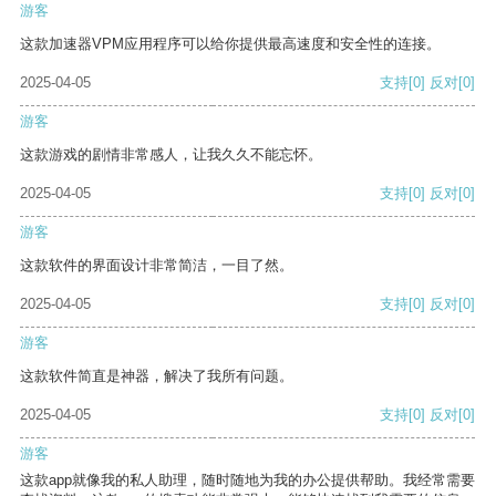
游客
这款加速器VPM应用程序可以给你提供最高速度和安全性的连接。
2025-04-05
支持
[0]
反对
[0]
游客
这款游戏的剧情非常感人，让我久久不能忘怀。
2025-04-05
支持
[0]
反对
[0]
游客
这款软件的界面设计非常简洁，一目了然。
2025-04-05
支持
[0]
反对
[0]
游客
这款软件简直是神器，解决了我所有问题。
2025-04-05
支持
[0]
反对
[0]
游客
这款app就像我的私人助理，随时随地为我的办公提供帮助。我经常需要